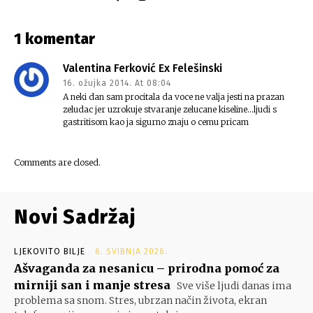
1 komentar
Valentina Ferković Ex Felešinski
16. ožujka 2014. At 08:04
A neki dan sam procitala da voce ne valja jesti na prazan
zeludac jer uzrokuje stvaranje zelucane kiseline…ljudi s
gastritisom kao ja sigurno znaju o cemu pricam
Comments are closed.
Novi Sadržaj
LJEKOVITO BILJE
6. SVIBNJA 2026.
Ašvaganda za nesanicu – prirodna pomoć za
mirniji san i manje stresa
Sve više ljudi danas ima
problema sa snom. Stres, ubrzan način života, ekran