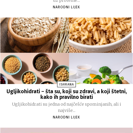
uz proteine...
NARODNI LIJEK
ISHRANA
Ugljikohidrati – šta su, koji su zdravi, a koji štetni,
kako ih pravilno birati
Ugljikohidrati su jedna od najčešće spominjanih, ali i
najviše...
NARODNI LIJEK