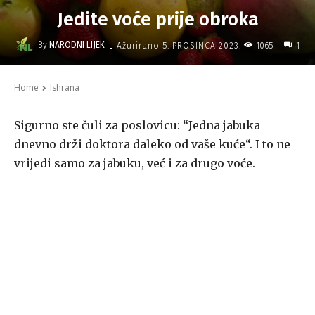
Jedite voće prije obroka
-
By
NARODNI LIJEK
1065
Ažurirano
5. PROSINCA 2023.
1
Home
Ishrana
Sigurno ste čuli za poslovicu: “Jedna jabuka
dnevno drži doktora daleko od vaše kuće“. I to ne
vrijedi samo za jabuku, već i za drugo voće.