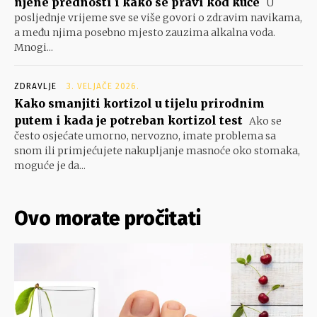
njene prednosti i kako se pravi kod kuće
U
posljednje vrijeme sve se više govori o zdravim navikama,
a među njima posebno mjesto zauzima alkalna voda.
Mnogi...
ZDRAVLJE
3. VELJAČE 2026.
Kako smanjiti kortizol u tijelu prirodnim
putem i kada je potreban kortizol test
Ako se
često osjećate umorno, nervozno, imate problema sa
snom ili primjećujete nakupljanje masnoće oko stomaka,
moguće je da...
Ovo morate pročitati