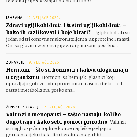
telefona prije spavanja i mentalni umor...
ISHRANA
12. VELJAČE 2026.
Zdravi ugljikohidrati i štetni ugljikohidrati –
kako ih razlikovati i koje birati?
Ugljikohidrati su
jedan od tri osnovna makronutrijenta, uz proteine i masti.
Oni su glavni izvor energije za organizam, posebno...
ZDRAVLJE
9. VELJAČE 2026.
Hormoni – što su hormoni i kakvu ulogu imaju
u organizmu
Hormoni su hemijski glasnici koji
upravljaju gotovo svim procesima u našem tijelu – od
rasta i metabolizma, preko sna...
ŽENSKO ZDRAVLJE
5. VELJAČE 2026.
Valunzi u menopauzi – zašto nastaju, koliko
dugo traju i kako sebi pomoći prirodno
Valunzi
su nagli osjećaji topline koji se najčešće javljaju u
gornjem dijelu tijela, licu i vratu, a mogu biti...