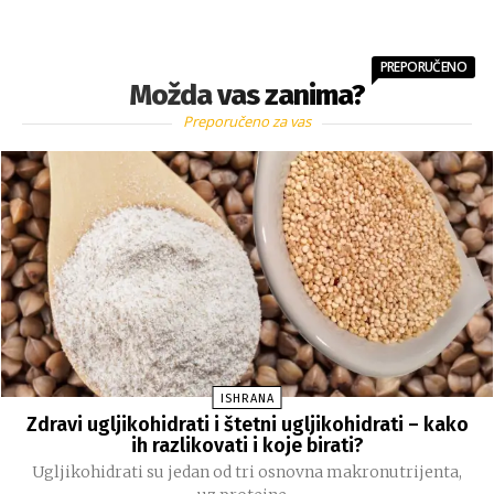
PREPORUČENO
Možda vas zanima?
Preporučeno za vas
ISHRANA
Zdravi ugljikohidrati i štetni ugljikohidrati – kako
ih razlikovati i koje birati?
Ugljikohidrati su jedan od tri osnovna makronutrijenta,