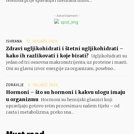
telefona prije spavanja i mentalni umor...
- Advertisement -
ISHRANA
12. VELJAČE 2026.
Zdravi ugljikohidrati i štetni ugljikohidrati –
kako ih razlikovati i koje birati?
Ugljikohidrati su
jedan od tri osnovna makronutrijenta, uz proteine i masti.
Oni su glavni izvor energije za organizam, posebno...
ZDRAVLJE
9. VELJAČE 2026.
Hormoni – što su hormoni i kakvu ulogu imaju
u organizmu
Hormoni su hemijski glasnici koji
upravljaju gotovo svim procesima u našem tijelu – od
rasta i metabolizma, preko sna...