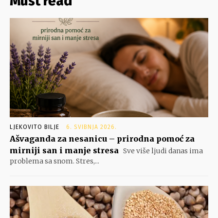
Must read
LJEKOVITO BILJE
6. SVIBNJA 2026.
Ašvaganda za nesanicu – prirodna pomoć za
mirniji san i manje stresa
Sve više ljudi danas ima
problema sa snom. Stres,...