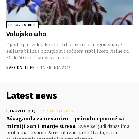
LJEKOVITO BILJE
Volujsko uho
Opis biljke: volujsko uho ili boražina jednogodišnja je
zeljasta biljka s okruglom i sočnom stabljikom visine od
30 do 50 cm. Listovi su široki i...
NARODNI LIJEK
-
17. SRPNJA 2012.
Latest news
LJEKOVITO BILJE
6. SVIBNJA 2026.
Ašvaganda za nesanicu – prirodna pomoć za
mirniji san i manje stresa
Sve više ljudi danas ima
problema sa snom. Stres, ubrzan način života, ekran