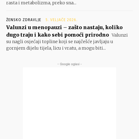
rasta i metabolizma, preko sna...
ŽENSKO ZDRAVLJE
5. VELJAČE 2026.
Valunzi u menopauzi – zašto nastaju, koliko
dugo traju i kako sebi pomoći prirodno
Valunzi
su nagli osjećaji topline koji se najčešće javljaju u
gornjem dijelu tijela, licu i vratu, a mogu biti...
- Google oglasi -