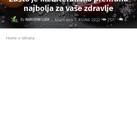
najbolja za vaše zdravlje
-
By
NARODNI LIJEK
2121
Ažurirano
1. RUJNA 2022.
0
Home
Ishrana