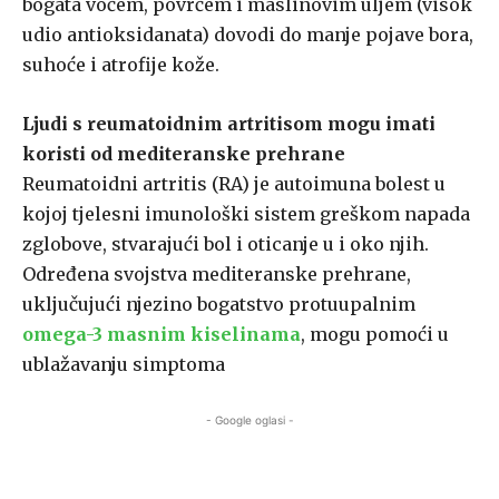
bogata voćem, povrćem i maslinovim uljem (visok
udio antioksidanata) dovodi do manje pojave bora,
suhoće i atrofije kože.
Ljudi s reumatoidnim artritisom mogu imati
koristi od mediteranske prehrane
Reumatoidni artritis (RA) je autoimuna bolest u
kojoj tjelesni imunološki sistem greškom napada
zglobove, stvarajući bol i oticanje u i oko njih.
Određena svojstva mediteranske prehrane,
uključujući njezino bogatstvo protuupalnim
omega-3 masnim kiselinama
, mogu pomoći u
ublažavanju simptoma
- Google oglasi -