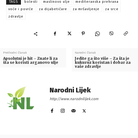
TAGS
bolesti
maslinovo ulje
mediteranska prehrana
voće i povrće
za dijabetičare
za mršavljenje
za srce
zdravlje
Prethodni članak
Naredni članak
Apsolutni je hit – Znate li za
Jedite ga što više – Za šta je
šta se koristi arganovo ulje
kukuruz koristan i dobar za
vaše zdravlje
Narodni Lijek
http://www.narodnilijek.com