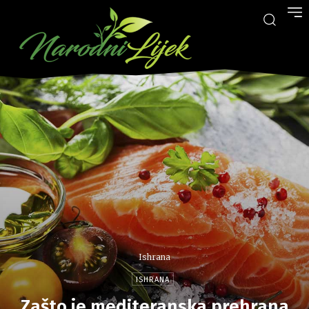
Ishrana
ISHRANA
Zašto je mediteranska prehrana