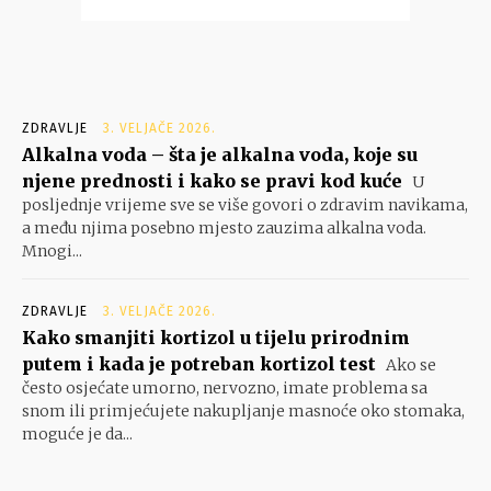
ZDRAVLJE
3. VELJAČE 2026.
Alkalna voda – šta je alkalna voda, koje su
njene prednosti i kako se pravi kod kuće
U
posljednje vrijeme sve se više govori o zdravim navikama,
a među njima posebno mjesto zauzima alkalna voda.
Mnogi...
ZDRAVLJE
3. VELJAČE 2026.
Kako smanjiti kortizol u tijelu prirodnim
putem i kada je potreban kortizol test
Ako se
često osjećate umorno, nervozno, imate problema sa
snom ili primjećujete nakupljanje masnoće oko stomaka,
moguće je da...