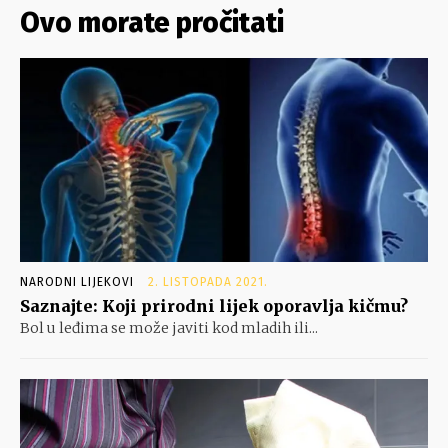
Ovo morate pročitati
NARODNI LIJEKOVI
2. LISTOPADA 2021.
Saznajte: Koji prirodni lijek oporavlja kičmu?
Bol u leđima se može javiti kod mladih ili...