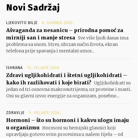
Novi Sadržaj
LJEKOVITO BILJE
6. SVIBNJA 2026.
Ašvaganda za nesanicu – prirodna pomoć za
mirniji san i manje stresa
Sve više ljudi danas ima
problema sa snom. Stres, ubrzan način života, ekran
telefona prije spavanja i mentalni umor...
ISHRANA
12. VELJAČE 2026.
Zdravi ugljikohidrati i štetni ugljikohidrati –
kako ih razlikovati i koje birati?
Ugljikohidrati su
jedan od tri osnovna makronutrijenta, uz proteine i masti.
Oni su glavni izvor energije za organizam, posebno...
ZDRAVLJE
9. VELJAČE 2026.
Hormoni – što su hormoni i kakvu ulogu imaju
u organizmu
Hormoni su hemijski glasnici koji
upravljaju gotovo svim procesima u našem tijelu – od