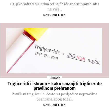
Ugljikohidrati su jedna od najčešće spominjanih, ali i
najviše...
NARODNI LIJEK
ISHRANA
Trigliceridi i ishrana – kako smanjiti trigliceride
pravilnom prehranom
Povišeni trigliceridi često su posljedica nepravilne
prehrane, zbog toga...
NARODNI LIJEK