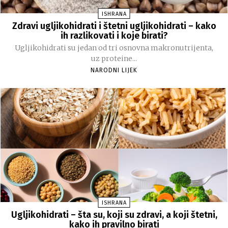
ISHRANA
Zdravi ugljikohidrati i štetni ugljikohidrati – kako
ih razlikovati i koje birati?
Ugljikohidrati su jedan od tri osnovna makronutrijenta,
uz proteine...
NARODNI LIJEK
ISHRANA
Ugljikohidrati – šta su, koji su zdravi, a koji štetni,
kako ih pravilno birati