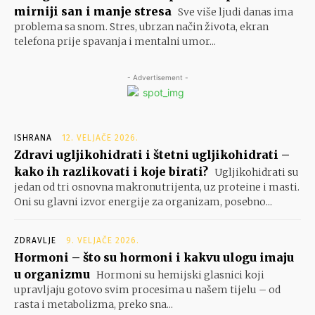
mirniji san i manje stresa
Sve više ljudi danas ima
problema sa snom. Stres, ubrzan način života, ekran
telefona prije spavanja i mentalni umor...
- Advertisement -
ISHRANA
12. VELJAČE 2026.
Zdravi ugljikohidrati i štetni ugljikohidrati –
kako ih razlikovati i koje birati?
Ugljikohidrati su
jedan od tri osnovna makronutrijenta, uz proteine i masti.
Oni su glavni izvor energije za organizam, posebno...
ZDRAVLJE
9. VELJAČE 2026.
Hormoni – što su hormoni i kakvu ulogu imaju
u organizmu
Hormoni su hemijski glasnici koji
upravljaju gotovo svim procesima u našem tijelu – od
rasta i metabolizma, preko sna...