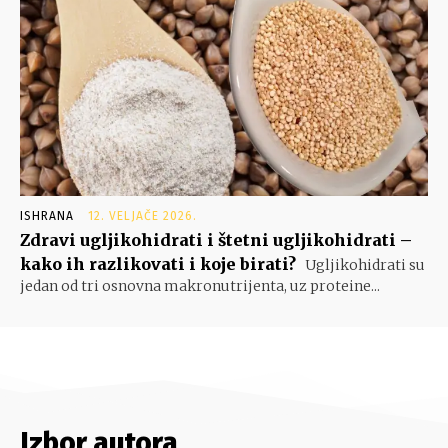
ISHRANA
12. VELJAČE 2026.
Zdravi ugljikohidrati i štetni ugljikohidrati –
kako ih razlikovati i koje birati?
Ugljikohidrati su
jedan od tri osnovna makronutrijenta, uz proteine...
Izbor autora