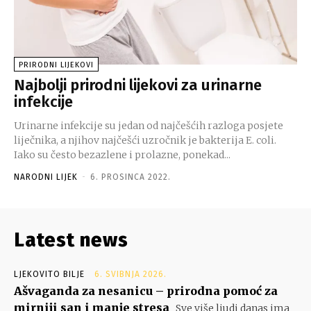
PRIRODNI LIJEKOVI
Najbolji prirodni lijekovi za urinarne
infekcije
Urinarne infekcije su jedan od najčešćih razloga posjete
liječnika, a njihov najčešći uzročnik je bakterija E. coli.
Iako su često bezazlene i prolazne, ponekad...
NARODNI LIJEK
-
6. PROSINCA 2022.
Latest news
LJEKOVITO BILJE
6. SVIBNJA 2026.
Ašvaganda za nesanicu – prirodna pomoć za
mirniji san i manje stresa
Sve više ljudi danas ima