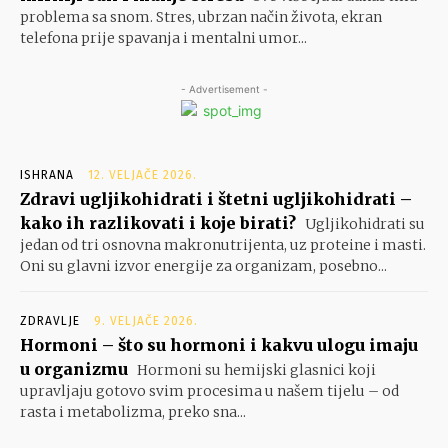
problema sa snom. Stres, ubrzan način života, ekran
telefona prije spavanja i mentalni umor...
- Advertisement -
ISHRANA
12. VELJAČE 2026.
Zdravi ugljikohidrati i štetni ugljikohidrati –
kako ih razlikovati i koje birati?
Ugljikohidrati su
jedan od tri osnovna makronutrijenta, uz proteine i masti.
Oni su glavni izvor energije za organizam, posebno...
ZDRAVLJE
9. VELJAČE 2026.
Hormoni – što su hormoni i kakvu ulogu imaju
u organizmu
Hormoni su hemijski glasnici koji
upravljaju gotovo svim procesima u našem tijelu – od
rasta i metabolizma, preko sna...