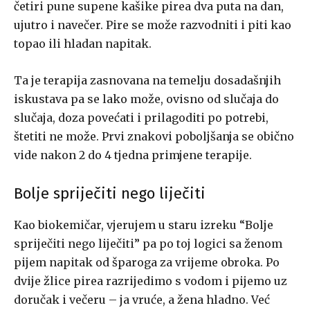
četiri pune supene kašike pirea dva puta na dan,
ujutro i navečer. Pire se može razvodniti i piti kao
topao ili hladan napitak.
Ta je terapija zasnovana na temelju dosadašnjih
iskustava pa se lako može, ovisno od slučaja do
slučaja, doza povećati i prilagoditi po potrebi,
štetiti ne može. Prvi znakovi poboljšanja se obično
vide nakon 2 do 4 tjedna primjene terapije.
Bolje spriječiti nego liječiti
Kao biokemičar, vjerujem u staru izreku “Bolje
spriječiti nego liječiti” pa po toj logici sa ženom
pijem napitak od šparoga za vrijeme obroka. Po
dvije žlice pirea razrijedimo s vodom i pijemo uz
doručak i večeru – ja vruće, a žena hladno. Već