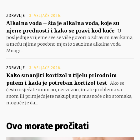
ZDRAVLJE
3. VELJAČE 2026.
Alkalna voda – šta je alkalna voda, koje su
njene prednosti i kako se pravi kod kuće
U
posljednje vrijeme sve se više govori o zdravim navikama,
a među njima posebno mjesto zauzima alkalna voda.
Mnogi...
ZDRAVLJE
3. VELJAČE 2026.
Kako smanjiti kortizol u tijelu prirodnim
putem i kada je potreban kortizol test
Ako se
često osjećate umorno, nervozno, imate problema sa
snom ili primjećujete nakupljanje masnoće oko stomaka,
moguće je da...
Ovo morate pročitati