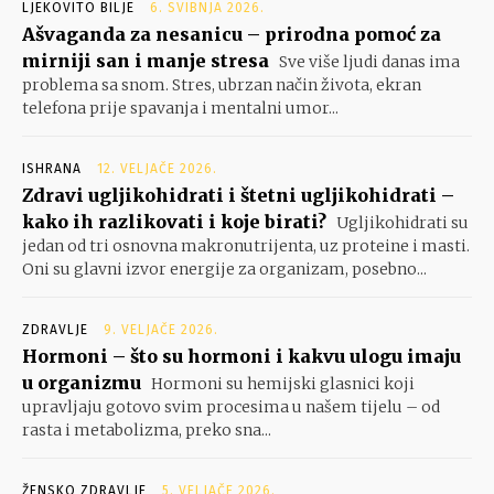
LJEKOVITO BILJE
6. SVIBNJA 2026.
Ašvaganda za nesanicu – prirodna pomoć za
mirniji san i manje stresa
Sve više ljudi danas ima
problema sa snom. Stres, ubrzan način života, ekran
telefona prije spavanja i mentalni umor...
ISHRANA
12. VELJAČE 2026.
Zdravi ugljikohidrati i štetni ugljikohidrati –
kako ih razlikovati i koje birati?
Ugljikohidrati su
jedan od tri osnovna makronutrijenta, uz proteine i masti.
Oni su glavni izvor energije za organizam, posebno...
ZDRAVLJE
9. VELJAČE 2026.
Hormoni – što su hormoni i kakvu ulogu imaju
u organizmu
Hormoni su hemijski glasnici koji
upravljaju gotovo svim procesima u našem tijelu – od
rasta i metabolizma, preko sna...
ŽENSKO ZDRAVLJE
5. VELJAČE 2026.