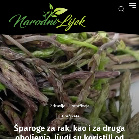
Zdravlje
Istraživaja
ISTRAŽIVAJA
Šparoge za rak, kao i za druga
oboljenja, ljudi su koristili od