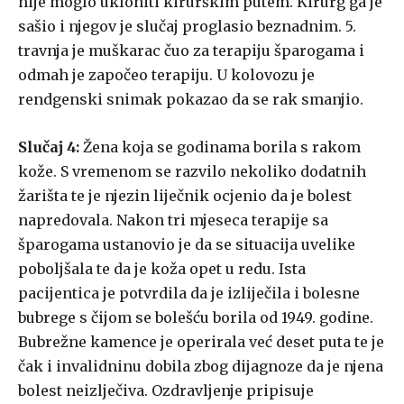
nije moglo ukloniti kirurškim putem. Kirurg ga je
sašio i njegov je slučaj proglasio beznadnim. 5.
travnja je muškarac čuo za terapiju šparogama i
odmah je započeo terapiju. U kolovozu je
rendgenski snimak pokazao da se rak smanjio.
Slučaj 4:
Žena koja se godinama borila s rakom
kože. S vremenom se razvilo nekoliko dodatnih
žarišta te je njezin liječnik ocjenio da je bolest
napredovala. Nakon tri mjeseca terapije sa
šparogama ustanovio je da se situacija uvelike
poboljšala te da je koža opet u redu. Ista
pacijentica je potvrdila da je izliječila i bolesne
bubrege s čijom se bolešću borila od 1949. godine.
Bubrežne kamence je operirala već deset puta te je
čak i invalidninu dobila zbog dijagnoze da je njena
bolest neizlječiva. Ozdravljenje pripisuje