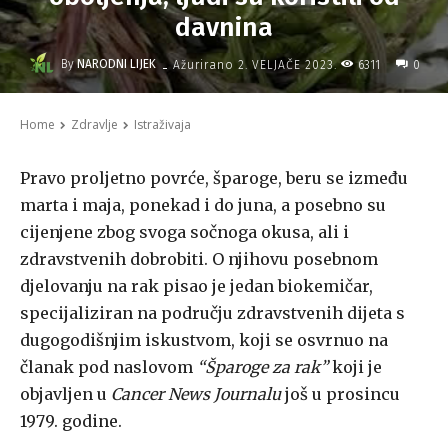
davnina
-
By
NARODNI LIJEK
6311
Ažurirano
2. VELJAČE 2023.
0
Home
Zdravlje
Istraživaja
Pravo proljetno povrće, šparoge, beru se između
marta i maja, ponekad i do juna, a posebno su
cijenjene zbog svoga sočnoga okusa, ali i
zdravstvenih dobrobiti. O njihovu posebnom
djelovanju na rak pisao je jedan biokemičar,
specijaliziran na području zdravstvenih dijeta s
dugogodišnjim iskustvom, koji se osvrnuo na
članak pod naslovom
“Šparoge za rak”
koji je
objavljen u
Cancer News Journalu
još u prosincu
1979. godine.