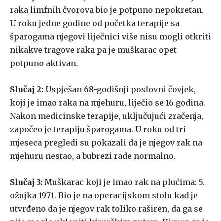
raka limfnih čvorova bio je potpuno nepokretan.
U roku jedne godine od početka terapije sa
šparogama njegovi liječnici više nisu mogli otkriti
nikakve tragove raka pa je muškarac opet
potpuno aktivan.
Slučaj 2:
Uspješan 68-godišnji poslovni čovjek,
koji je imao raka na mjehuru, liječio se 16 godina.
Nakon medicinske terapije, uključujući zračenja,
započeo je terapiju šparogama. U roku od tri
mjeseca pregledi su pokazali da je njegov rak na
mjehuru nestao, a bubrezi rade normalno.
Slučaj 3:
Muškarac koji je imao rak na plućima: 5.
ožujka 1971. Bio je na operacijskom stolu kad je
utvrđeno da je njegov rak toliko raširen, da ga se