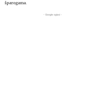
šparogama.
- Google oglasi -