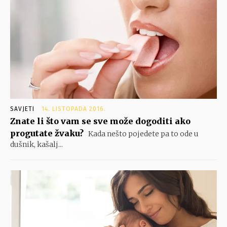
SAVJETI
14. LISTOPADA 2016.
Znate li što vam se sve može dogoditi ako
progutate žvaku?
Kada nešto pojedete pa to ode u
dušnik, kašalj...