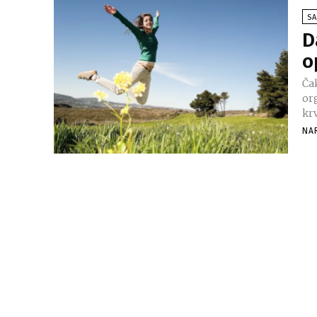
SA
D
o
Ča
organiz
krv
NA