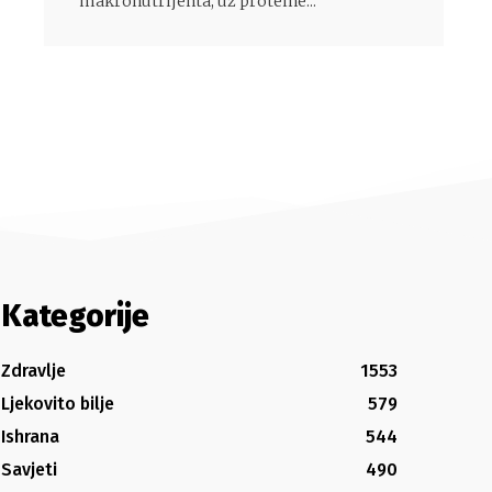
makronutrijenta, uz proteine...
Kategorije
Zdravlje
1553
Ljekovito bilje
579
Ishrana
544
Savjeti
490