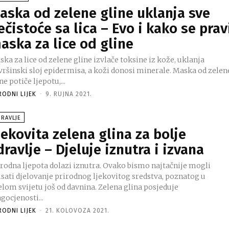
aska od zelene gline uklanja sve
ečistoće sa lica – Evo i kako se prav
aska za lice od gline
ka za lice od zelene gline izvlače toksine iz kože, uklanja
vršinski sloj epidermisa, a koži donosi minerale. Maska od zelen
ne potiče ljepotu,...
RODNI LIJEK
-
9. RUJNA 2021.
RAVLJE
jekovita zelena glina za bolje
dravlje – Djeluje iznutra i izvana
irodna ljepota dolazi iznutra. Ovako bismo najtačnije mogli
isati djelovanje prirodnog ljekovitog sredstva, poznatog u
elom svijetu još od davnina. Zelena glina posjeduje
gocjenosti...
RODNI LIJEK
-
21. KOLOVOZA 2021.