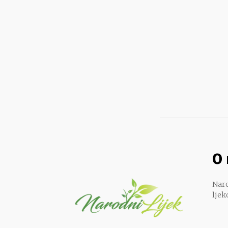
O
Naro
ljek