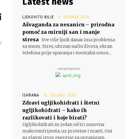
Latest news
i
LJEKOVITO BILJE
6. SVIBNJA 2026.
Ašvaganda za nesanicu – prirodna
pomoć za mirniji san i manje
stresa
Sve više ljudi danas ima problema
e
sa snom. Stres, ubrzan način života, ekran
telefona prije spavanja i mentalni umor...
- Advertisement -
ISHRANA
12. VELJAČE 2026.
Zdravi ugljikohidrati i štetni
ugljikohidrati – kako ih
razlikovati i koje birati?
Ugljikohidrati su jedan od tri osnovna
makronutrijenta, uz proteine i masti. Oni
su glavni izvor energije za organizam,