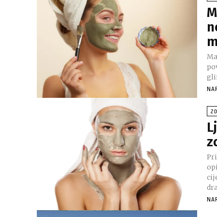
M
n
m
Mas
po
gli
NA
ZD
L
z
Pr
op
cij
dra
NA