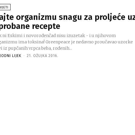
VJETI
ajte organizmu snagu za proljeće u
probane recepte
k ni Eskimi i novorođenčad nisu izuzetak - i u njihovom
mu ima toksina! Greenpeace je nedavno proučavao uzorke
i iz pupčanih vrpca beba, rođenih...
RODNI LIJEK
-
21. OŽUJKA 2016.