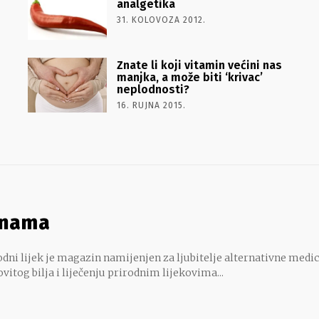
analgetika
31. KOLOVOZA 2012.
Znate li koji vitamin većini nas
manjka, a može biti ‘krivac’
neplodnosti?
16. RUJNA 2015.
 nama
dni lijek je magazin namijenjen za ljubitelje alternativne medic
ovitog bilja i liječenju prirodnim lijekovima...