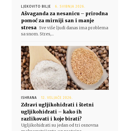
LJEKOVITO BILJE
6. SVIBNJA 2026.
Ašvaganda za nesanicu – prirodna
pomoć za mirniji san i manje
stresa
Sve više ljudi danas ima problema
sa snom. Stres,...
ISHRANA
12. VELJAČE 2026.
Zdravi ugljikohidrati i štetni
ugljikohidrati – kako ih
razlikovati i koje birati?
Ugljikohidrati su jedan od tri osnovna