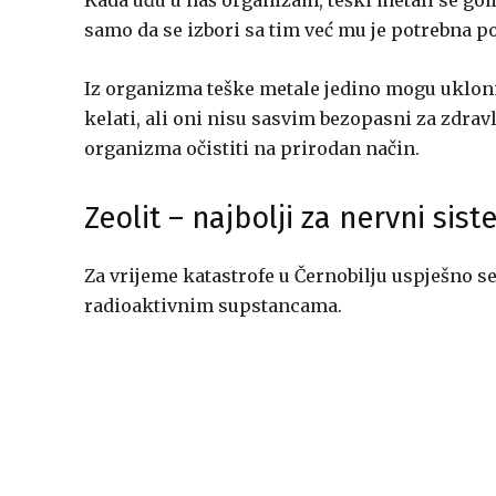
Kada uđu u naš organizam, teški metali se gom
samo da se izbori sa tim već mu je potrebna p
Iz organizma teške metale jedino mogu ukloniti 
kelati, ali oni nisu sasvim bezopasni za zdrav
organizma očistiti na prirodan način.
Zeolit – najbolji za nervni sis
Za vrijeme katastrofe u Černobilju uspješno s
radioaktivnim supstancama.