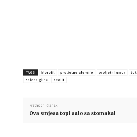
TAGS
hlorofil
proljetne alergije
proljetni umor
tok
zelena glina
zeolit
Prethodni članak
Ova smjesa topi salo sa stomaka!