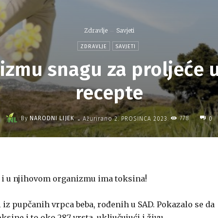
Zdravlje
Savjeti
ZDRAVLJE
SAVJETI
nizmu snagu za proljeće 
recepte
-
By
NARODNI LIJEK
778
Ažurirano
2. PROSINCA 2023.
0
 i u njihovom organizmu ima toksina!
iz pupčanih vrpca beba, rođenih u SAD. Pokazalo se da
ine i to oko 287 vrsta, uključujući i živu.