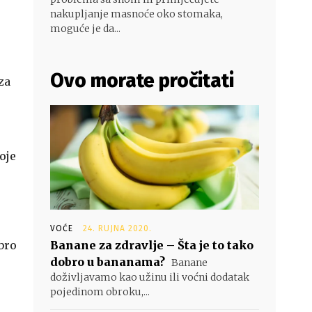
nakupljanje masnoće oko stomaka,
moguće je da...
Ovo morate pročitati
za
oje
VOĆE
24. RUJNA 2020.
obro
Banane za zdravlje – Šta je to tako
dobro u bananama?
Banane
doživljavamo kao užinu ili voćni dodatak
pojedinom obroku,...