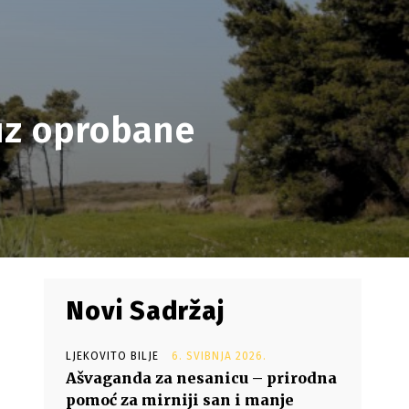
uz oprobane
Novi Sadržaj
LJEKOVITO BILJE
6. SVIBNJA 2026.
Ašvaganda za nesanicu – prirodna
pomoć za mirniji san i manje