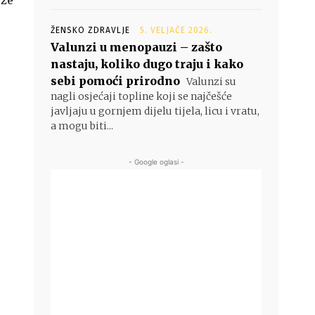
ože
ŽENSKO ZDRAVLJE
5. VELJAČE 2026.
Valunzi u menopauzi – zašto
nastaju, koliko dugo traju i kako
sebi pomoći prirodno
Valunzi su
nagli osjećaji topline koji se najčešće
javljaju u gornjem dijelu tijela, licu i vratu,
a mogu biti...
- Google oglasi -