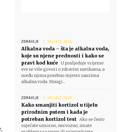
ZDRAVLJE
3. VELJAČE 2026.
Alkalna voda – šta je alkalna voda,
koje su njene prednosti i kako se
pravi kod kuće
U posljednje vrijeme
sve se više govori o zdravim navikama, a
među njima posebno mjesto zauzima
alkalna voda. Mnogi...
ZDRAVLJE
3. VELJAČE 2026.
Kako smanjiti kortizol u tijelu
prirodnim putem i kada je
potreban kortizol test
Ako se često
osjećate umorno, nervozno, imate
,
problema sa snom ili primjećujete