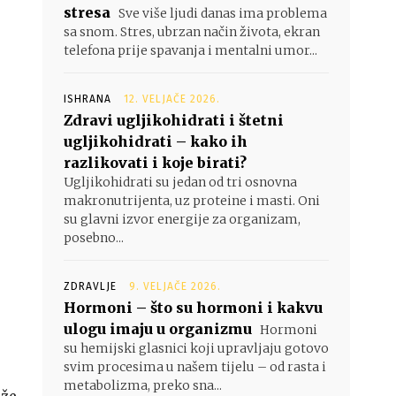
stresa
Sve više ljudi danas ima problema
sa snom. Stres, ubrzan način života, ekran
telefona prije spavanja i mentalni umor...
ISHRANA
12. VELJAČE 2026.
Zdravi ugljikohidrati i štetni
ugljikohidrati – kako ih
razlikovati i koje birati?
Ugljikohidrati su jedan od tri osnovna
makronutrijenta, uz proteine i masti. Oni
su glavni izvor energije za organizam,
posebno...
ZDRAVLJE
9. VELJAČE 2026.
Hormoni – što su hormoni i kakvu
ulogu imaju u organizmu
Hormoni
su hemijski glasnici koji upravljaju gotovo
svim procesima u našem tijelu – od rasta i
metabolizma, preko sna...