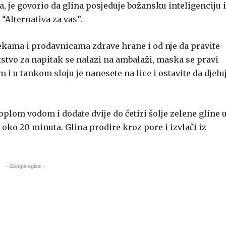
, je govorio da glina posjeduje božansku inteligenciju i
 “Alternativa za vas”.
ekama i prodavnicama zdrave hrane i od nje da pravite
utstvo za napitak se nalazi na ambalaži, maska se pravi
i u tankom sloju je nanesete na lice i ostavite da djelu
plom vodom i dodate dvije do četiri šolje zelene gline 
 oko 20 minuta. Glina prodire kroz pore i izvlači iz
- Google oglasi -