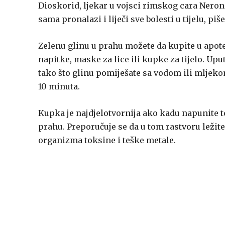
Dioskorid, ljekar u vojsci rimskog cara Nerona
sama pronalazi i liječi sve bolesti u tijelu, piše
Zelenu glinu u prahu možete da kupite u apot
napitke, maske za lice ili kupke za tijelo. Up
tako što glinu pomiješate sa vodom ili mljekom 
10 minuta.
Kupka je najdjelotvornija ako kadu napunite to
prahu. Preporučuje se da u tom rastvoru ležite
organizma toksine i teške metale.