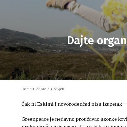
Dajte orga
Home
Zdravlje
Savjeti
Čak ni Eskimi i novorođenčad nisu izuzetak –
Greenpeace je nedavno proučavao uzorke krvi 
preko pupčane vrpce majka na bebi prenosi toks