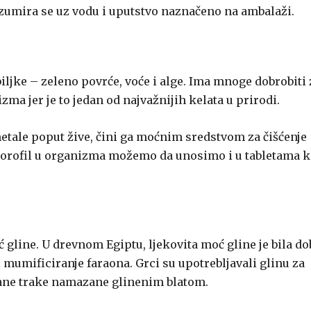
zumira se uz vodu i uputstvo naznačeno na ambalaži.
biljke – zeleno povrće, voće i alge. Ima mnoge dobrobiti 
zma jer je to jedan od najvažnijih kelata u prirodi.
metale poput žive, čini ga moćnim sredstvom za čišćenje
lorofil u organizma možemo da unosimo i u tabletama k
ć gline. U drevnom Egiptu, ljekovita moć gline je bila d
 i mumificiranje faraona. Grci su upotrebljavali glinu za
psane trake namazane glinenim blatom.