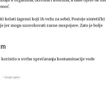
ilaju u organima, tkivima i kostima, a naše tijelo ne m
omoć.
kelati (agensi koji ih vežu za sebe). Postoje sintetički
lje jer mogu uzorokovati razne nuspojave. Zato je bolje
tem
e koristio u svrhu sprečavanja kontaminacije vode
- Google oglasi -