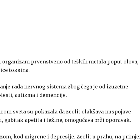
ski organizam prvenstveno od teških metala poput olova,
tice toksina.
šanje rada nervnog sistema zbog čega je od izuzetne
lesti, autizma i demencije.
širom sveta su pokazala da zeolit olakšava nuspojave
, gubitak apetita i težine, omogućava brži oporavak.
, kod migrene i depresije. Zeolit u prahu, na primjer