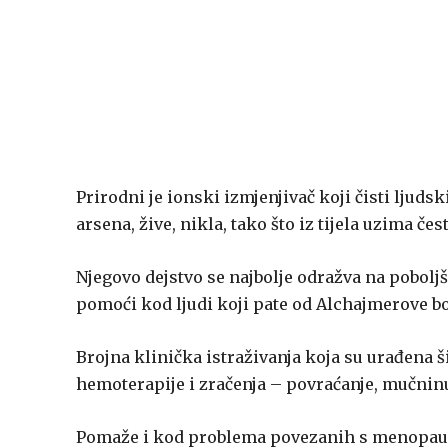
Prirodni je ionski izmjenjivač koji čisti ljud
arsena, žive, nikla, tako što iz tijela uzima čes
Njegovo dejstvo se najbolje odražva na pobolj
pomoći kod ljudi koji pate od Alchajmerove bo
Brojna klinička istraživanja koja su urađena 
hemoterapije i zračenja – povraćanje, mučninu
Pomaže i kod problema povezanih s menopauzom