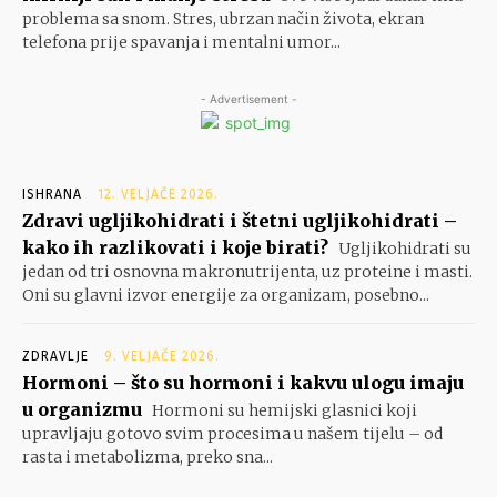
problema sa snom. Stres, ubrzan način života, ekran
telefona prije spavanja i mentalni umor...
- Advertisement -
ISHRANA
12. VELJAČE 2026.
Zdravi ugljikohidrati i štetni ugljikohidrati –
kako ih razlikovati i koje birati?
Ugljikohidrati su
jedan od tri osnovna makronutrijenta, uz proteine i masti.
Oni su glavni izvor energije za organizam, posebno...
ZDRAVLJE
9. VELJAČE 2026.
Hormoni – što su hormoni i kakvu ulogu imaju
u organizmu
Hormoni su hemijski glasnici koji
upravljaju gotovo svim procesima u našem tijelu – od
rasta i metabolizma, preko sna...