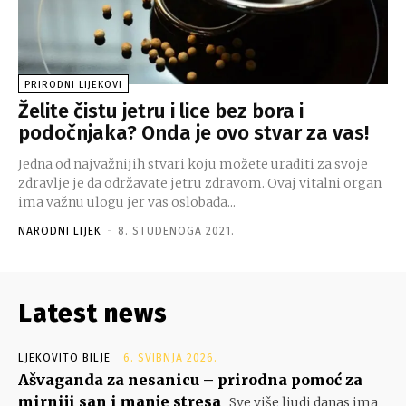
PRIRODNI LIJEKOVI
Želite čistu jetru i lice bez bora i
podočnjaka? Onda je ovo stvar za vas!
Jedna od najvažnijih stvari koju možete uraditi za svoje
zdravlje je da održavate jetru zdravom. Ovaj vitalni organ
ima važnu ulogu jer vas oslobađa...
NARODNI LIJEK
-
8. STUDENOGA 2021.
Latest news
LJEKOVITO BILJE
6. SVIBNJA 2026.
Ašvaganda za nesanicu – prirodna pomoć za
mirniji san i manje stresa
Sve više ljudi danas ima