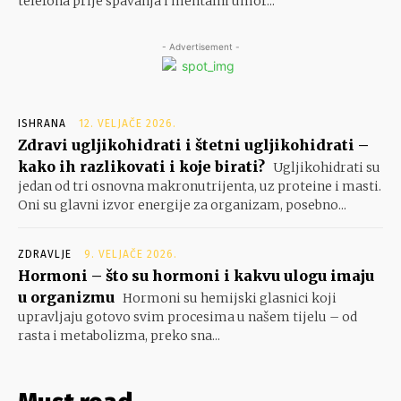
telefona prije spavanja i mentalni umor...
- Advertisement -
ISHRANA
12. VELJAČE 2026.
Zdravi ugljikohidrati i štetni ugljikohidrati –
kako ih razlikovati i koje birati?
Ugljikohidrati su
jedan od tri osnovna makronutrijenta, uz proteine i masti.
Oni su glavni izvor energije za organizam, posebno...
ZDRAVLJE
9. VELJAČE 2026.
Hormoni – što su hormoni i kakvu ulogu imaju
u organizmu
Hormoni su hemijski glasnici koji
upravljaju gotovo svim procesima u našem tijelu – od
rasta i metabolizma, preko sna...