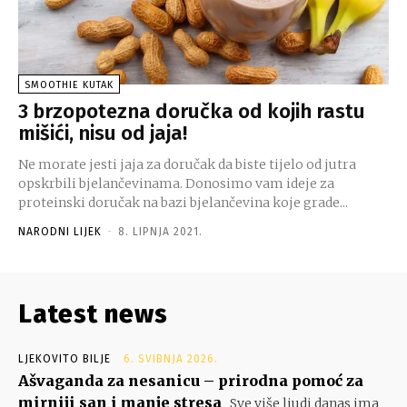
SMOOTHIE KUTAK
3 brzopotezna doručka od kojih rastu
mišići, nisu od jaja!
Ne morate jesti jaja za doručak da biste tijelo od jutra
opskrbili bjelančevinama. Donosimo vam ideje za
proteinski doručak na bazi bjelančevina koje grade...
NARODNI LIJEK
-
8. LIPNJA 2021.
Latest news
LJEKOVITO BILJE
6. SVIBNJA 2026.
Ašvaganda za nesanicu – prirodna pomoć za
mirniji san i manje stresa
Sve više ljudi danas ima