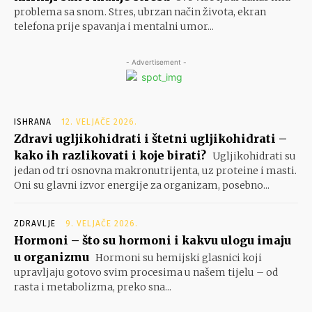
problema sa snom. Stres, ubrzan način života, ekran
telefona prije spavanja i mentalni umor...
- Advertisement -
ISHRANA
12. VELJAČE 2026.
Zdravi ugljikohidrati i štetni ugljikohidrati –
kako ih razlikovati i koje birati?
Ugljikohidrati su
jedan od tri osnovna makronutrijenta, uz proteine i masti.
Oni su glavni izvor energije za organizam, posebno...
ZDRAVLJE
9. VELJAČE 2026.
Hormoni – što su hormoni i kakvu ulogu imaju
u organizmu
Hormoni su hemijski glasnici koji
upravljaju gotovo svim procesima u našem tijelu – od
rasta i metabolizma, preko sna...