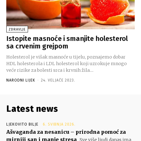
ZDRAVLJE
Istopite masnoće i smanjite holesterol
sa crvenim grejpom
Holesterol je višak masnoće u tijelu, poznajemo dobar
HDL holesterola i LDL holesterol koji uzrokuje mnogo
veće rizike za bolesti srca i krvnih žila....
NARODNI LIJEK
-
24. VELJAČE 2023.
Latest news
LJEKOVITO BILJE
6. SVIBNJA 2026.
Ašvaganda za nesanicu – prirodna pomoć za
mirniji san i manje stresa
Sve više ljudi danas ima