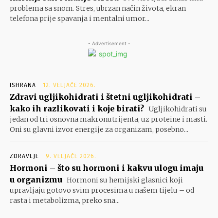
problema sa snom. Stres, ubrzan način života, ekran
telefona prije spavanja i mentalni umor...
- Advertisement -
ISHRANA
12. VELJAČE 2026.
Zdravi ugljikohidrati i štetni ugljikohidrati –
kako ih razlikovati i koje birati?
Ugljikohidrati su
jedan od tri osnovna makronutrijenta, uz proteine i masti.
Oni su glavni izvor energije za organizam, posebno...
ZDRAVLJE
9. VELJAČE 2026.
Hormoni – što su hormoni i kakvu ulogu imaju
u organizmu
Hormoni su hemijski glasnici koji
upravljaju gotovo svim procesima u našem tijelu – od
rasta i metabolizma, preko sna...