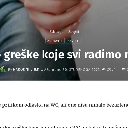
Zdravlje
Savjeti
ZDRAVLJE
SAVJETI
e greške koje svi radimo
-
By
NARODNI LIJEK
2004
Ažurirano
30. STUDENOGA 2023.
te prilikom odlaska na WC, ali one nisu nimalo bezazlene
ri velike greške koje svi radimo na WC-u i kako ih možemo