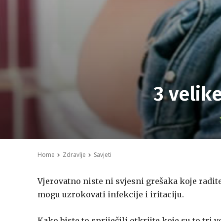
3 velik
Home
Zdravlje
Savjeti
Vjerovatno niste ni svjesni grešaka koje radi
mogu uzrokovati infekcije i iritaciju.
Kako biste to spriječili otkrijte koje su to t