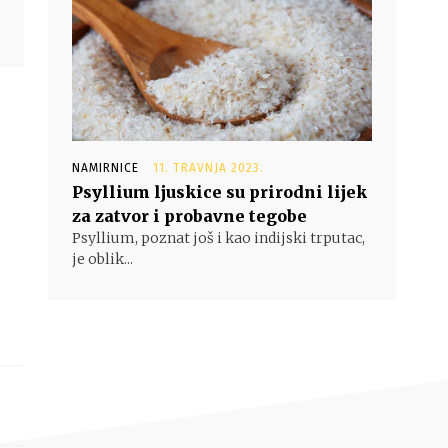
NAMIRNICE
11. TRAVNJA 2023.
Psyllium ljuskice su prirodni lijek
za zatvor i probavne tegobe
Psyllium, poznat još i kao indijski trputac,
je oblik...