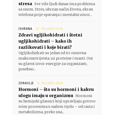
stresa
Sve više ljudi danas ima problema
sa snom. Stres, ubrzan način života, ekran
telefona prije spavanja i mentalni umor...
ISHRANA
12. VELJAČE 2026.
Zdravi ugljikohidrati i štetni
ugljikohidrati – kako ih
razlikovati i koje birati?
Ugljikohidrati su jedan od tri osnovna
makronutrijenta, uz proteine i masti. Oni
su glavni izvor energije za organizam,
posebno...
ZDRAVLJE
9. VELJAČE 2026.
Hormoni – što su hormoni i kakvu
ulogu imaju u organizmu
Hormoni
su hemijski glasnici koji upravljaju gotovo
svim procesima u našem tijelu – od rasta i
metabolizma, preko sna...