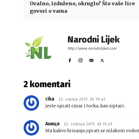
Ovalno, izduženo, okruglo? Što vaše lice
govori o vama
Narodni Lijek
http://www.narodnilijek.com
2 komentari
cika
22. srpnja 2015. At 19:42
jeste oprati cmar i tocka..kao siptari..
Аница
22. svibnja 2015. At 15:29
Ma kakvo brisanje,oprati se mlakom vodom