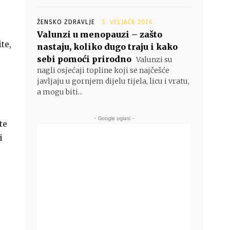
ŽENSKO ZDRAVLJE
5. VELJAČE 2026.
Valunzi u menopauzi – zašto
te,
nastaju, koliko dugo traju i kako
sebi pomoći prirodno
Valunzi su
nagli osjećaji topline koji se najčešće
javljaju u gornjem dijelu tijela, licu i vratu,
a mogu biti...
- Google oglasi -
te
i