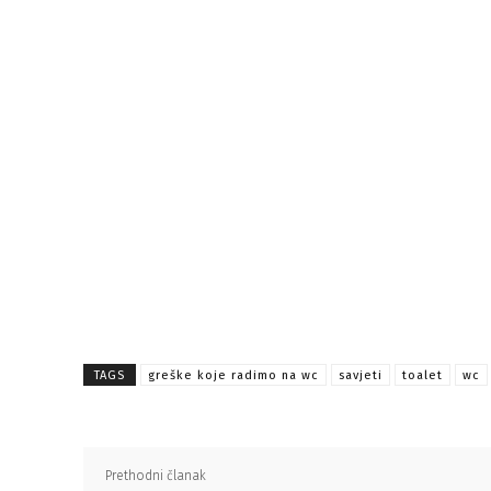
TAGS
greške koje radimo na wc
savjeti
toalet
wc
Prethodni članak