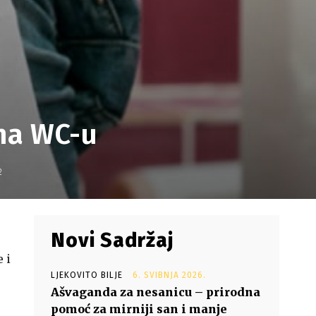
 na WC-u
2
Novi Sadržaj
 i
LJEKOVITO BILJE
6. SVIBNJA 2026.
Ašvaganda za nesanicu – prirodna
pomoć za mirniji san i manje