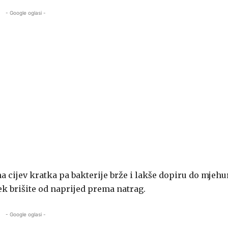
- Google oglasi -
 cijev kratka pa bakterije brže i lakše dopiru do mjehur
ek brišite od naprijed prema natrag.
- Google oglasi -