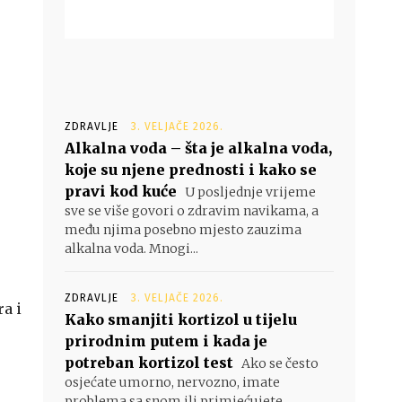
ZDRAVLJE
3. VELJAČE 2026.
Alkalna voda – šta je alkalna voda,
koje su njene prednosti i kako se
pravi kod kuće
U posljednje vrijeme
sve se više govori o zdravim navikama, a
među njima posebno mjesto zauzima
alkalna voda. Mnogi...
ZDRAVLJE
3. VELJAČE 2026.
a i
Kako smanjiti kortizol u tijelu
prirodnim putem i kada je
potreban kortizol test
Ako se često
osjećate umorno, nervozno, imate
problema sa snom ili primjećujete