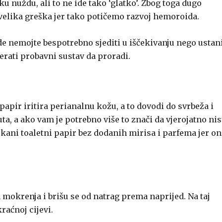
u nuždu, ali to ne ide tako ‘glatko’. Zbog toga dugo
 velika greška jer tako potičemo razvoj hemoroida.
 nemojte bespotrebno sjediti u iščekivanju nego ustani
erati probavni sustav da proradi.
papir iritira perianalnu kožu, a to dovodi do svrbeža i
uta, a ako vam je potrebno više to znači da vjerojatno nis
ekani toaletni papir bez dodanih mirisa i parfema jer on
okrenja i brišu se od natrag prema naprijed. Na taj
aćnoj cijevi.