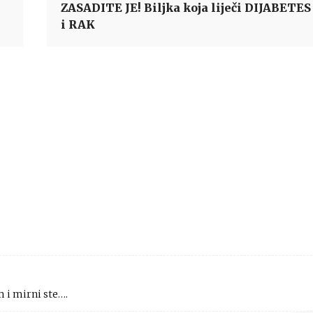
ZASADITE JE! Biljka koja liječi DIJABETES
i RAK
 i mirni ste….