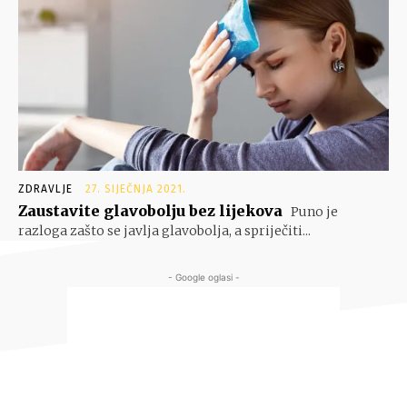
ZDRAVLJE
27. SIJEČNJA 2021.
Zaustavite glavobolju bez lijekova
Puno je
razloga zašto se javlja glavobolja, a spriječiti...
- Google oglasi -