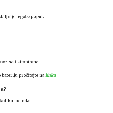
biljnije tegobe poput:
ignorisati simptome.
 bateriju pročitajte na
linku
ja?
ekoliko metoda: