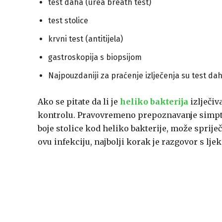
test daha (urea breath test)
test stolice
krvni test (antitijela)
gastroskopija s biopsijom
Najpouzdaniji za praćenje izlječenja su test daha
Ako se pitate da li je
heliko bakterija
izlječiv
kontrolu. Pravovremeno prepoznavanje simpto
boje stolice kod heliko bakterije, može sprije
ovu infekciju, najbolji korak je razgovor s lje