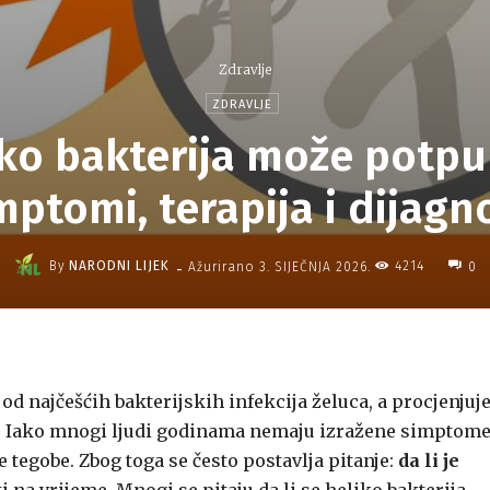
Zdravlje
ZDRAVLJE
iko bakterija može potpun
mptomi, terapija i dijagn
-
By
NARODNI LIJEK
4214
Ažurirano
3. SIJEČNJA 2026.
0
 od najčešćih bakterijskih infekcija želuca, a procjenjuje
je. Iako mnogi ljudi godinama nemaju izražene simptome
tegobe. Zbog toga se često postavlja pitanje:
da li je