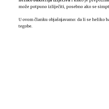
heliko bakterija izlječiva
i kako je prepoznati
može potpuno izliječiti, posebno ako se simp
U ovom članku objašnjavamo: da li se heliko ba
tegobe.