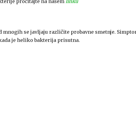
kterije pročitajte na našem
linku
 mnogih se javljaju različite probavne smetnje. Simpt
kada je heliko bakterija prisutna.