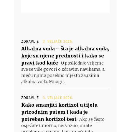
ZDRAVLJE
3. VELJAČE 2026.
Alkalna voda – šta je alkalna voda,
koje su njene prednosti i kako se
pravi kod kuće
U posljednje vrijeme
sve se više govori o zdravim navikama, a
među njima posebno mjesto zauzima
alkalna voda. Mnogi...
ZDRAVLJE
3. VELJAČE 2026.
Kako smanjiti kortizol u tijelu
prirodnim putem i kada je
potreban kortizol test
Ako se često
osjećate umorno, nervozno, imate
problema sa snom ili primjećujete