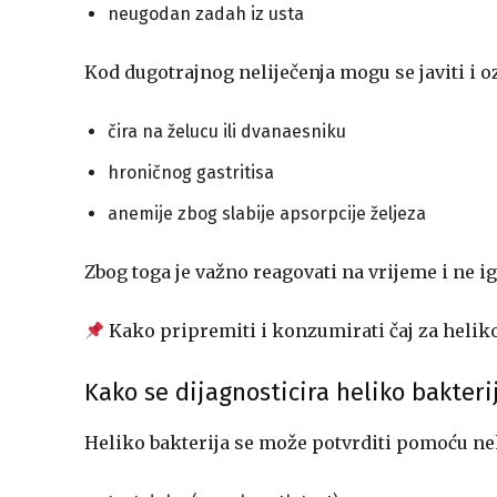
neugodan zadah iz usta
Kod dugotrajnog neliječenja mogu se javiti i oz
čira na želucu ili dvanaesniku
hroničnog gastritisa
anemije zbog slabije apsorpcije željeza
Zbog toga je važno reagovati na vrijeme i ne 
Kako pripremiti i konzumirati čaj za heliko
Kako se dijagnosticira heliko bakteri
Heliko bakterija se može potvrditi pomoću n