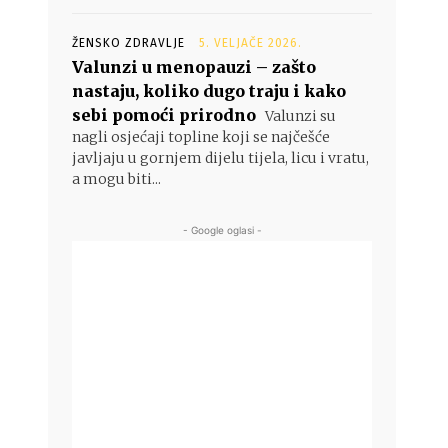
ŽENSKO ZDRAVLJE
5. VELJAČE 2026.
Valunzi u menopauzi – zašto
nastaju, koliko dugo traju i kako
sebi pomoći prirodno
Valunzi su
nagli osjećaji topline koji se najčešće
javljaju u gornjem dijelu tijela, licu i vratu,
a mogu biti...
- Google oglasi -