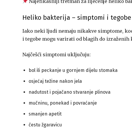
Najefikasniji tretman za liječenje heliko ba
Heliko bakterija – simptomi i tegobe
Iako neki ljudi nemaju nikakve simptome, kod
i tegobe mogu varirati od blagih do izraženih 
Najčešći simptomi uključuju:
bol ili peckanje u gornjem dijelu stomaka
osjećaj težine nakon jela
nadutost i pojačano stvaranje plinova
mučninu, ponekad i povraćanje
smanjen apetit
čestu žgaravicu