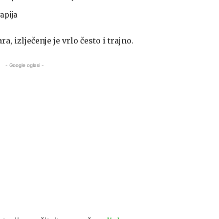
apija
a, izlječenje je vrlo često i trajno.
- Google oglasi -