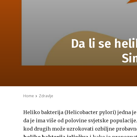
Da li se hel
Si
Home
Zdravlje
Heliko bakterija (Helicobacter pylori) jedna je
da je ima više od polovine svjetske populaci
kod drugih može uzrokovati ozbiljne probavne 