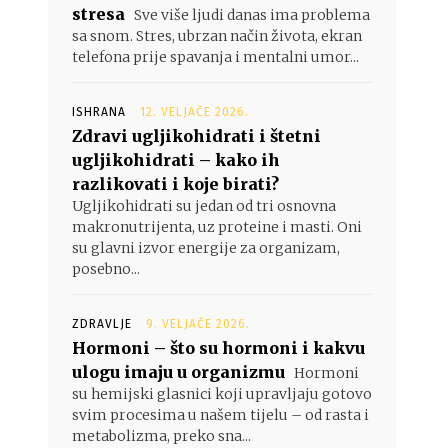
stresa
Sve više ljudi danas ima problema
sa snom. Stres, ubrzan način života, ekran
telefona prije spavanja i mentalni umor...
ISHRANA
12. VELJAČE 2026.
Zdravi ugljikohidrati i štetni
ugljikohidrati – kako ih
razlikovati i koje birati?
Ugljikohidrati su jedan od tri osnovna
makronutrijenta, uz proteine i masti. Oni
su glavni izvor energije za organizam,
posebno...
ZDRAVLJE
9. VELJAČE 2026.
Hormoni – što su hormoni i kakvu
ulogu imaju u organizmu
Hormoni
su hemijski glasnici koji upravljaju gotovo
svim procesima u našem tijelu – od rasta i
metabolizma, preko sna...