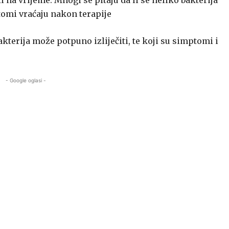
 na vrijeme. Mnogi se pitaju da li se heliko bakterija
tomi vraćaju nakon terapije
kterija može potpuno izliječiti, te koji su simptomi i
- Google oglasi -