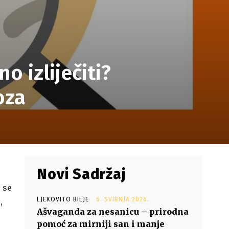
o izliječiti?
oza
Novi Sadržaj
 se
LJEKOVITO BILJE
6. SVIBNJA 2026.
,
Ašvaganda za nesanicu – prirodna
pomoć za mirniji san i manje