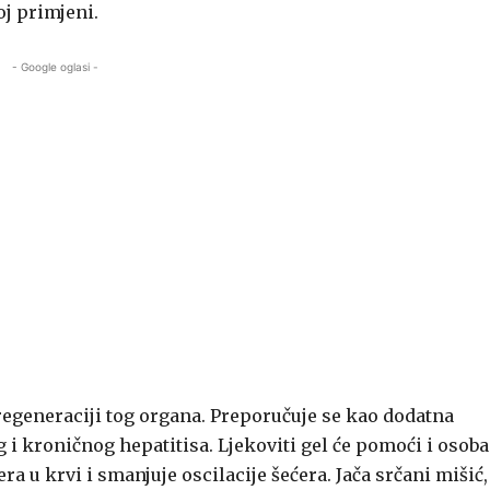
oj primjeni.
- Google oglasi -
 regeneraciji tog organa. Preporučuje se kao dodatna
og i kroničnog hepatitisa. Ljekoviti gel će pomoći i oso
ra u krvi i smanjuje oscilacije šećera. Jača srčani mišić,