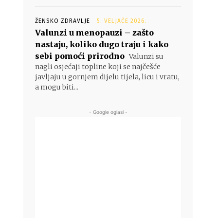
ŽENSKO ZDRAVLJE
5. VELJAČE 2026.
Valunzi u menopauzi – zašto
nastaju, koliko dugo traju i kako
sebi pomoći prirodno
Valunzi su
nagli osjećaji topline koji se najčešće
javljaju u gornjem dijelu tijela, licu i vratu,
a mogu biti...
- Google oglasi -