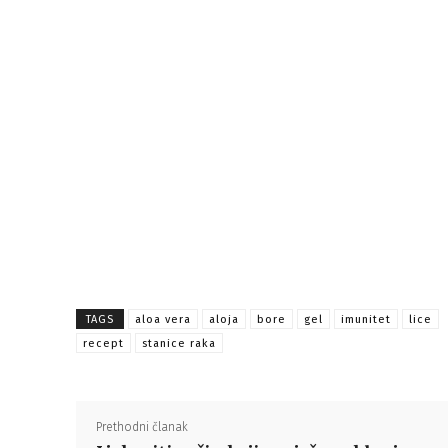
TAGS
aloa vera
aloja
bore
gel
imunitet
lice
recept
stanice raka
Prethodni članak