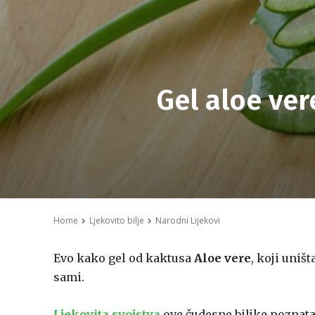
Gel aloe ver
Home
Ljekovito bilje
Narodni Lijekovi
Evo kako gel od kaktusa
Aloe vere
, koji uniš
sami.
Ljekovita svojstva
ove čudesne biljke poznata 