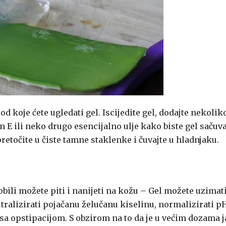
od koje ćete ugledati gel. Iscijedite gel, dodajte nekolik
m E ili neko drugo esencijalno ulje kako biste gel sačuva
pretočite u čiste tamne staklenke i čuvajte u hladnjaku.
dobili možete piti i nanijeti na kožu – Gel možete uzimat
utralizirati pojačanu želučanu kiselinu, normalizirati p
 sa opstipacijom. S obzirom na to da je u većim dozama 