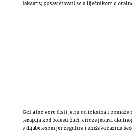
laksativ, posavjetovati se s liječnikom o oraln
Gel aloe vere
čisti jetru od toksina i pomaže
terapija kod bolesti žuči, ciroze jetara, akutn
s dijabetesom jer regulira i snižava razinu šeće