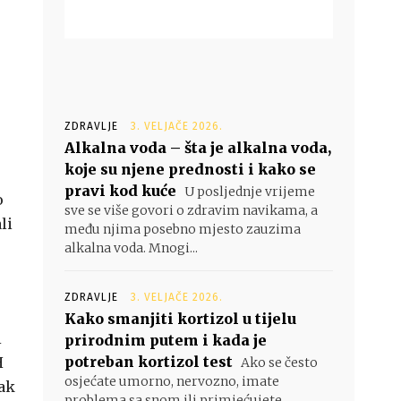
ZDRAVLJE
3. VELJAČE 2026.
Alkalna voda – šta je alkalna voda,
koje su njene prednosti i kako se
pravi kod kuće
U posljednje vrijeme
o
sve se više govori o zdravim navikama, a
li
među njima posebno mjesto zauzima
alkalna voda. Mnogi...
ZDRAVLJE
3. VELJAČE 2026.
Kako smanjiti kortizol u tijelu
i
prirodnim putem i kada je
potreban kortizol test
H
Ako se često
osjećate umorno, nervozno, imate
jak
problema sa snom ili primjećujete