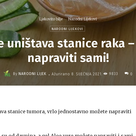
Ljekovito bilje
Narodni Lijekovi
NARODNI LIJEKOVI
e uništava stanice raka 
napraviti sami!
-
By
NARODNI LIJEK
9833
Ažurirano
8. SIJEČNJA 2021.
0
tava stanice tumora, vrlo jednostavno možete napraviti
su od davnina, a gel Aloe vere možete napraviti i sami