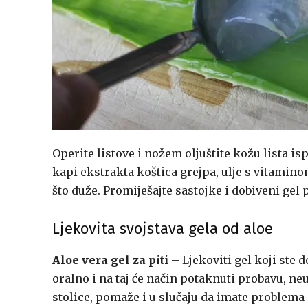
Operite listove i nožem oljuštite kožu lista isp
kapi ekstrakta koštica grejpa, ulje s vitamino
što duže. Promiješajte sastojke i dobiveni gel 
Ljekovita svojstava gela od aloe
Aloe vera gel za piti
– Ljekoviti gel koji ste 
oralno i na taj će način potaknuti probavu, ne
stolice, pomaže i u slučaju da imate problema