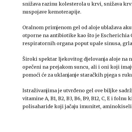
snižava razinu kolesterola u krvi, snižava krv
nuspojave kemoterapije.
Oralnom primjenom gel od aloje ublažava akutne
otporne na antibiotike kao što je Escherichia 
respiratornih organa poput upale sinusa, grla,
Široki spektar ljekovitog djelovanja aloje na 
opečeni na prejakom suncu, ali i oni koji ima
pomoći će za uklanjanje staračkih pjega s ruku
Istraživanjima je utvrđeno gel ove biljke sadrž
vitamine A, B1, B2, B3, B6, B9, B12, C, E i folnu
polisaharide koji jačaju imunitet, aminokisel