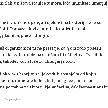
ni tlak, uništava stanice tumora, jača imunitet i umanjuj
 i kronične upale, ali djeluje i na bakterije koje su
Colli. Pomaže i kod akutnih i kroničnih upala
 glasnica, pluća i drugih.
naš organizam ni tu ne prestaje. Za njom rado posežu
ju nekakvih problema s kožom ili ožiljcima. Ova biljka
, također koristi se za uklanjanje bora.
i oko 240 hranjivih i ljekovitih sastojaka od kojih
 kiselinu, minerale kalcij, kalij, magnezij, mangan,
ine potrebne za sintezu bjelančevina, čak šesnaest enzi
- Google oglasi -