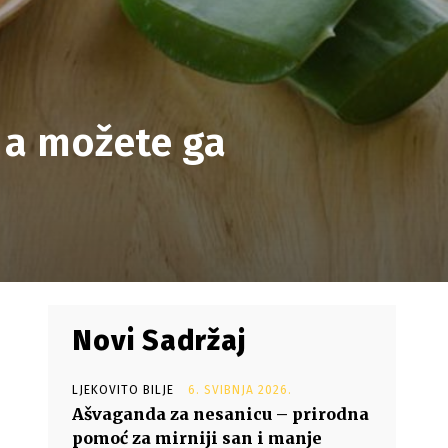
– a možete ga
Novi Sadržaj
LJEKOVITO BILJE
6. SVIBNJA 2026.
Ašvaganda za nesanicu – prirodna
pomoć za mirniji san i manje