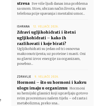
stresa
Sve više ljudi danas ima problema
sa snom. Stres, ubrzan način života, ekran
telefona prije spavanja i mentalni umor...
ISHRANA
12. VELJAČE 2026.
Zdravi ugljikohidrati i štetni
ugljikohidrati – kako ih
razlikovati i koje birati?
Ugljikohidrati su jedan od tri osnovna
makronutrijenta, uz proteine i masti. Oni
su glavni izvor energije za organizam,
posebno...
ZDRAVLJE
9. VELJAČE 2026.
Hormoni – što su hormoni i kakvu
ulogu imaju u organizmu
Hormoni
su hemijski glasnici koji upravljaju gotovo
svim procesima u našem tijelu – od rasta i
e
metabolizma, preko sna...