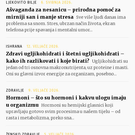
LJEKOVITO BILJE
6. SVIBNJA 2026.
Ašvaganda za nesanicu – prirodna pomoć za
mirniji san i manje stresa
Sve više ljudi danas ima
problema sa snom. Stres, ubrzan način života, ekran
telefona prije spavanja i mentalni umor...
ISHRANA
12. VELJAČE 2026.
Zdravi ugljikohidrati i štetni ugljikohidrati –
kako ih razlikovati i koje birati?
Ugljikohidrati su
jedan od tri osnovna makronutrijenta, uz proteine i masti.
Oni su glavni izvor energije za organizam, posebno...
ZDRAVLJE
9. VELJAČE 2026.
Hormoni – što su hormoni i kakvu ulogu imaju
u organizmu
Hormoni su hemijski glasnici koji
upravljaju gotovo svim procesima u našem tijelu – od
rasta i metabolizma, preko sna...
ŽENSKO ZDRAVLJE
5. VELJAČE 2026.