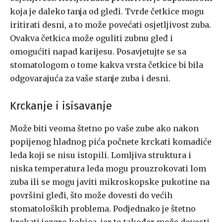
koja je daleko tanja od gleđi. Tvrde četkice mogu
iritirati desni, a to može povećati osjetljivost zuba.
Ovakva četkica može oguliti zubnu gleđ i
omogućiti napad karijesu. Posavjetujte se sa
stomatologom o tome kakva vrsta četkice bi bila
odgovarajuća za vaše stanje zuba i desni.
Krckanje i isisavanje
Može biti veoma štetno po vaše zube ako nakon
popijenog hladnog pića počnete krckati komadiće
leda koji se nisu istopili. Lomljiva struktura i
niska temperatura leda mogu prouzrokovati lom
zuba ili se mogu javiti mikroskopske pukotine na
površini gleđi, što može dovesti do većih
stomatoloških problema. Podjednako je štetno