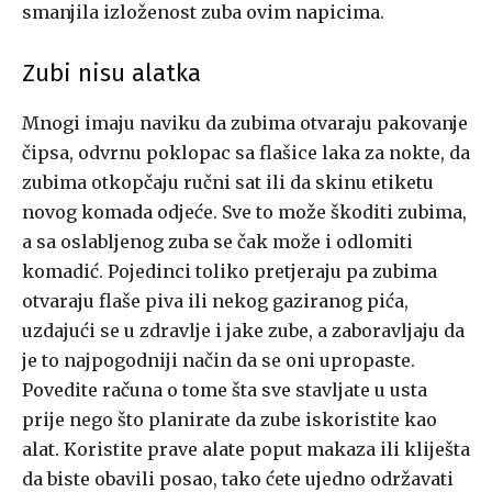
smanjila izloženost zuba ovim napicima.
Zubi nisu alatka
Mnogi imaju naviku da zubima otvaraju pakovanje
čipsa, odvrnu poklopac sa flašice laka za nokte, da
zubima otkopčaju ručni sat ili da skinu etiketu
novog komada odjeće. Sve to može škoditi zubima,
a sa oslabljenog zuba se čak može i odlomiti
komadić. Pojedinci toliko pretjeraju pa zubima
otvaraju flaše piva ili nekog gaziranog pića,
uzdajući se u zdravlje i jake zube, a zaboravljaju da
je to najpogodniji način da se oni upropaste.
Povedite računa o tome šta sve stavljate u usta
prije nego što planirate da zube iskoristite kao
alat. Koristite prave alate poput makaza ili kliješta
da biste obavili posao, tako ćete ujedno održavati