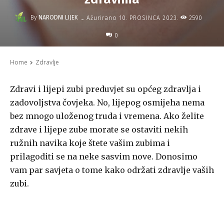
-
By
NARODNI LIJEK
2590
Ažurirano
10. PROSINCA 2023.
0
Home
Zdravlje
Zdravi i lijepi zubi preduvjet su općeg zdravlja i
zadovoljstva čovjeka. No, lijepog osmijeha nema
bez mnogo uloženog truda i vremena. Ako želite
zdrave i lijepe zube morate se ostaviti nekih
ružnih navika koje štete vašim zubima i
prilagoditi se na neke sasvim nove. Donosimo
vam par savjeta o tome kako održati zdravlje vaših
zubi.