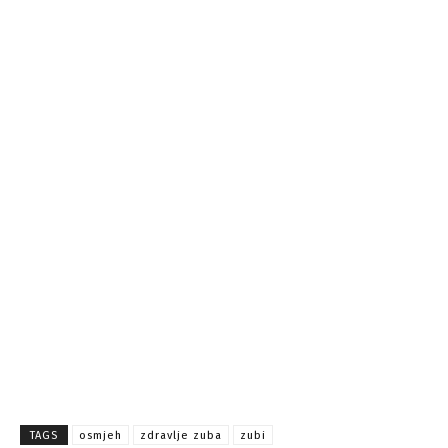
TAGS
osmjeh
zdravlje zuba
zubi