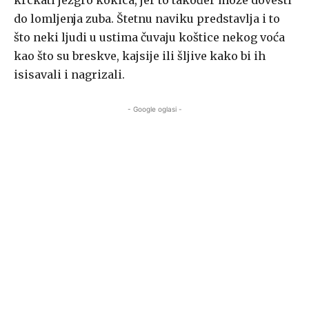
krckati jezgro kokica, jer to također može dovesti
do lomljenja zuba. Štetnu naviku predstavlja i to
što neki ljudi u ustima čuvaju koštice nekog voća
kao što su breskve, kajsije ili šljive kako bi ih
isisavali i nagrizali.
- Google oglasi -