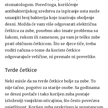
stomatologom. Pored toga, korišćenje
antibakterijskog sredstva za ispiranje usta može
smanjiti broj bakterija koje izazivaju oboljenje
desni. Možda će vam više odgovarati električna
četkica za zube, posebno ako imate problema sa
šakom, rukom ili ramenom, pa vam je teško zube
prati običnom četkicom. Što se djece tiče, treba
voditi računa o tome da koriste četkice
odgovarajuće veličine, ni premale ni prevelike.
Tvrde četkice
Neki misle da su tvrde četkice bolje za zube. To
nije tačno, pogotvo za starije osobe. Sa godinama
se desni povlače i tako korijen zuba postaje
izloženiji vanjskim uticajima, što često povećava
osjetljivost. Korijen zuba prekriven je supstancom