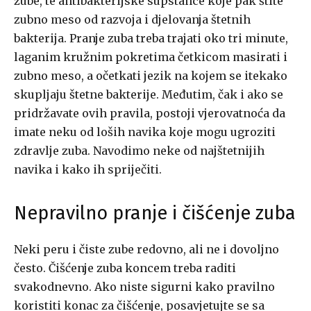
zube, te antibakterijske supstance koje pak štite
zubno meso od razvoja i djelovanja štetnih
bakterija. Pranje zuba treba trajati oko tri minute,
laganim kružnim pokretima četkicom masirati i
zubno meso, a očetkati jezik na kojem se itekako
skupljaju štetne bakterije. Međutim, čak i ako se
pridržavate ovih pravila, postoji vjerovatnoća da
imate neku od loših navika koje mogu ugroziti
zdravlje zuba. Navodimo neke od najštetnijih
navika i kako ih spriječiti.
Nepravilno pranje i čišćenje zuba
Neki peru i čiste zube redovno, ali ne i dovoljno
često. Čišćenje zuba koncem treba raditi
svakodnevno. Ako niste sigurni kako pravilno
koristiti konac za čišćenje, posavjetujte se sa