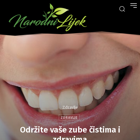
Zdravlje
ZDRAVLJE
Održite vaše zube čistima i
zdravima