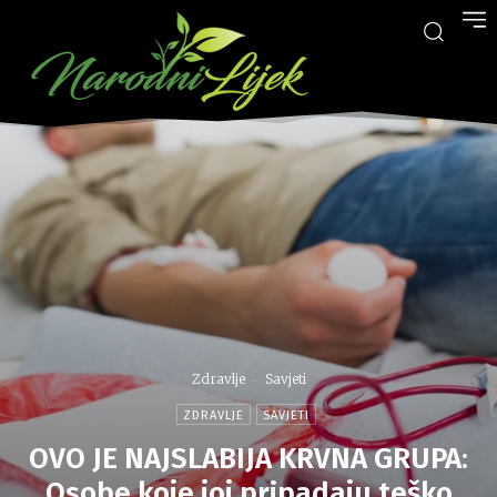
Zdravlje
Savjeti
ZDRAVLJE
SAVJETI
OVO JE NAJSLABIJA KRVNA GRUPA:
Osobe koje joj pripadaju teško