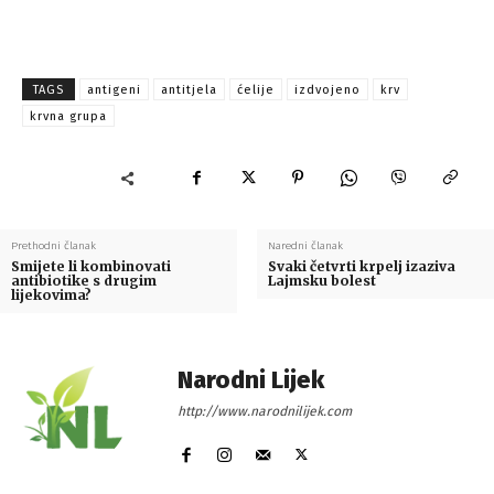
TAGS
antigeni
antitjela
ćelije
izdvojeno
krv
krvna grupa
Prethodni članak
Naredni članak
Smijete li kombinovati
Svaki četvrti krpelj izaziva
antibiotike s drugim
Lajmsku bolest
lijekovima?
Narodni Lijek
http://www.narodnilijek.com