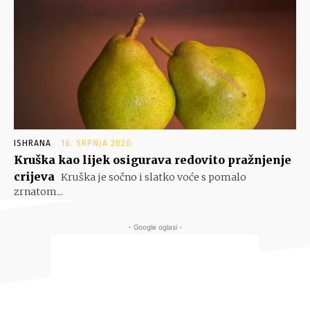
ISHRANA
16. SRPNJA 2020.
Kruška kao lijek osigurava redovito pražnjenje
crijeva
Kruška je sočno i slatko voće s pomalo
zrnatom...
- Google oglasi -