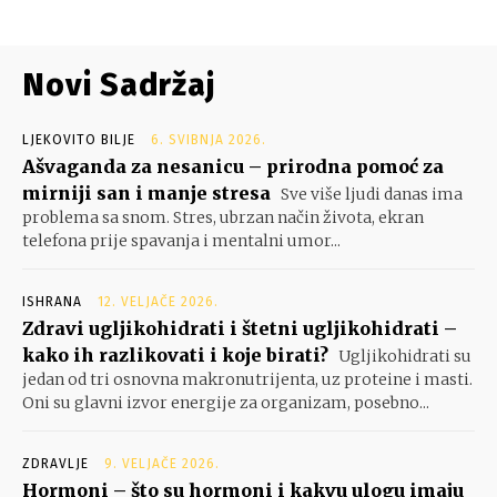
Novi Sadržaj
LJEKOVITO BILJE
6. SVIBNJA 2026.
Ašvaganda za nesanicu – prirodna pomoć za
mirniji san i manje stresa
Sve više ljudi danas ima
problema sa snom. Stres, ubrzan način života, ekran
telefona prije spavanja i mentalni umor...
ISHRANA
12. VELJAČE 2026.
Zdravi ugljikohidrati i štetni ugljikohidrati –
kako ih razlikovati i koje birati?
Ugljikohidrati su
jedan od tri osnovna makronutrijenta, uz proteine i masti.
Oni su glavni izvor energije za organizam, posebno...
ZDRAVLJE
9. VELJAČE 2026.
Hormoni – što su hormoni i kakvu ulogu imaju