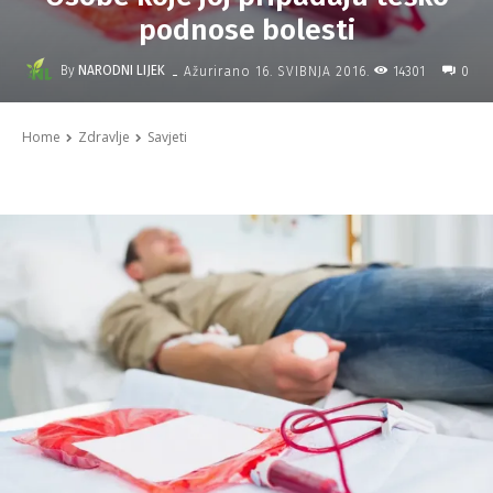
podnose bolesti
-
By
NARODNI LIJEK
14301
Ažurirano
16. SVIBNJA 2016.
0
Home
Zdravlje
Savjeti