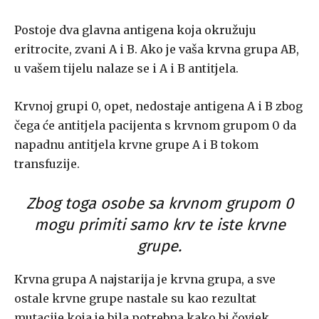
Postoje dva glavna antigena koja okružuju
eritrocite, zvani A i B. Ako je vaša krvna grupa AB,
u vašem tijelu nalaze se i A i B antitjela.
Krvnoj grupi 0, opet, nedostaje antigena A i B zbog
čega će antitjela pacijenta s krvnom grupom 0 da
napadnu antitjela krvne grupe A i B tokom
transfuzije.
Zbog toga osobe sa krvnom grupom 0
mogu primiti samo krv te iste krvne
grupe.
Krvna grupa A najstarija je krvna grupa, a sve
ostale krvne grupe nastale su kao rezultat
mutacije koja je bila potrebna kako bi čovjek