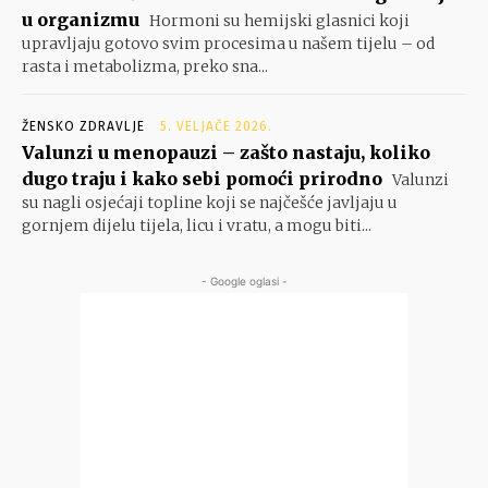
u organizmu
Hormoni su hemijski glasnici koji
upravljaju gotovo svim procesima u našem tijelu – od
rasta i metabolizma, preko sna...
ŽENSKO ZDRAVLJE
5. VELJAČE 2026.
Valunzi u menopauzi – zašto nastaju, koliko
dugo traju i kako sebi pomoći prirodno
Valunzi
su nagli osjećaji topline koji se najčešće javljaju u
gornjem dijelu tijela, licu i vratu, a mogu biti...
- Google oglasi -