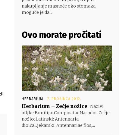
nakupljanje masnoće oko stomaka,
moguće je da...
Ovo morate pročitati
HERBARIUM
7. PROSINCA 2012.
Herbarium – Zečje nožice
Nazivi
biljke Familija: CompositaeNarodni: Zečje
nožiceLatinski: Antennaria
dioicaLjekarski: Antennariae flos,...