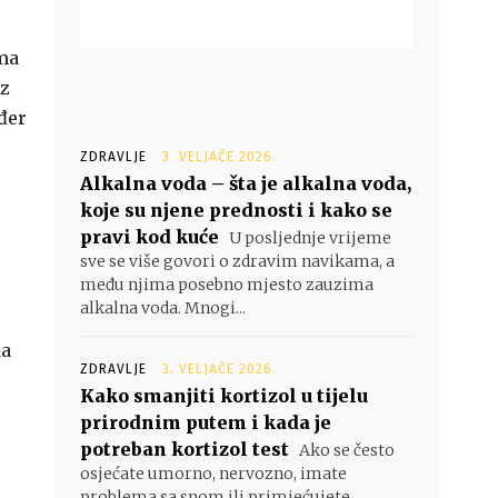
ima
iz
ođer
ZDRAVLJE
3. VELJAČE 2026.
Alkalna voda – šta je alkalna voda,
koje su njene prednosti i kako se
pravi kod kuće
U posljednje vrijeme
sve se više govori o zdravim navikama, a
među njima posebno mjesto zauzima
alkalna voda. Mnogi...
ka
ZDRAVLJE
3. VELJAČE 2026.
Kako smanjiti kortizol u tijelu
prirodnim putem i kada je
potreban kortizol test
Ako se često
osjećate umorno, nervozno, imate
problema sa snom ili primjećujete