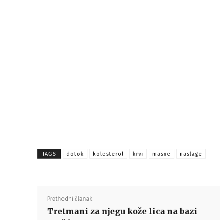
TAGS
dotok
kolesterol
krvi
masne
naslage
Prethodni članak
Tretmani za njegu kože lica na bazi