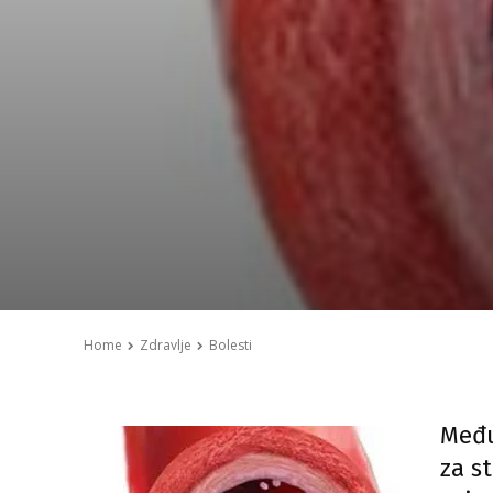
Home
Zdravlje
Bolesti
Među
za s