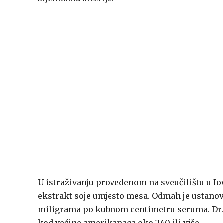
U istraživanju provedenom na sveučilištu u Io
ekstrakt soje umjesto mesa. Odmah je ustanovi
miligrama po kubnom centimetru seruma. Dr. H
kod većine amerikanaca oko 240 ili više.