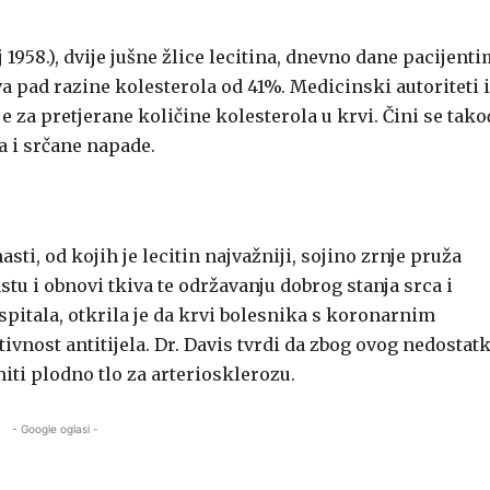
 1958.), dvije jušne žlice lecitina, dnevno dane pacijent
va pad razine kolesterola od 41%. Medicinski autoriteti 
e za pretjerane količine kolesterola u krvi. Čini se tak
a i srčane napade.
ti, od kojih je lecitin najvažniji, sojino zrnje pruža
stu i obnovi tkiva te održavanju dobrog stanja srca i
Hospitala, otkrila je da krvi bolesnika s koronarnim
ivnost antitijela. Dr. Davis tvrdi da zbog ovog nedostat
i plodno tlo za arteriosklerozu.
- Google oglasi -