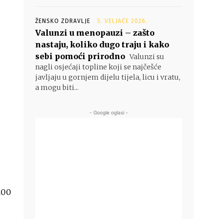
ŽENSKO ZDRAVLJE
5. VELJAČE 2026.
Valunzi u menopauzi – zašto
nastaju, koliko dugo traju i kako
sebi pomoći prirodno
Valunzi su
nagli osjećaji topline koji se najčešće
javljaju u gornjem dijelu tijela, licu i vratu,
a mogu biti...
- Google oglasi -
200