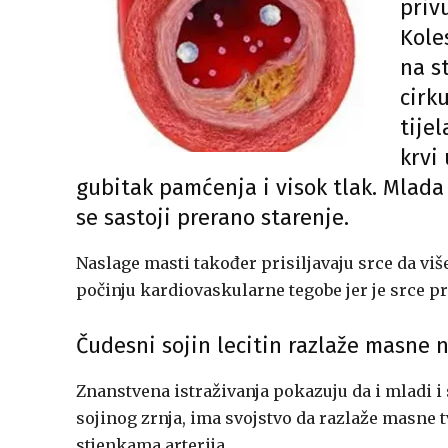
priv
Kole
na s
cirk
tije
krvi
gubitak pamćenja i visok tlak. Mlad
se sastoji prerano starenje.
Naslage masti također prisiljavaju srce da viš
počinju kardiovaskularne tegobe jer je srce pr
Čudesni sojin lecitin razlaže masne 
Znanstvena istraživanja pokazuju da i mladi i 
sojinog zrnja, ima svojstvo da razlaže masne t
stjenkama arterija.