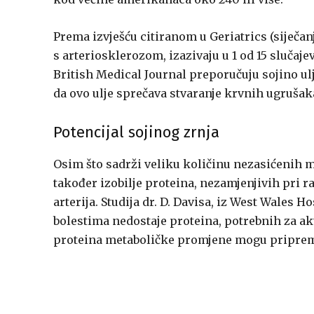
Prema izvješću citiranom u Geriatrics (siječanj
s arteriosklerozom, izazivaju u 1 od 15 slučaje
British Medical Journal preporučuju sojino ulj
da ovo ulje sprečava stvaranje krvnih ugrušak
Potencijal sojinog zrnja
Osim što sadrži veliku količinu nezasićenih mas
također izobilje proteina, nezamjenjivih pri ra
arterija. Studija dr. D. Davisa, iz West Wales 
bolestima nedostaje proteina, potrebnih za akt
proteina metaboličke promjene mogu pripremit