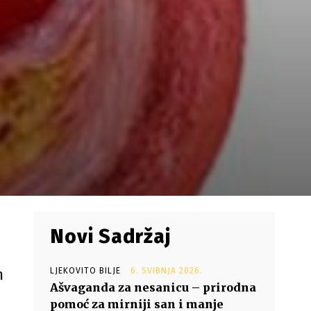
m
Novi Sadržaj
m
LJEKOVITO BILJE
6. SVIBNJA 2026.
Ašvaganda za nesanicu – prirodna
pomoć za mirniji san i manje