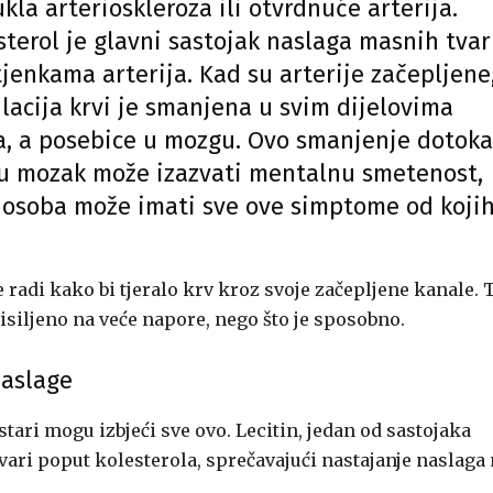
ukla arterioskleroza ili otvrdnuće arterija.
sterol je glavni sastojak naslaga masnih tvar
tjenkama arterija. Kad su arterije začepljene
ulacija krvi je smanjena u svim dijelovima
la, a posebice u mozgu. Ovo smanjenje dotoka
 u mozak može izazvati mentalnu smetenost,
a osoba može imati sve ove simptome od koji
e radi kako bi tjeralo krv kroz svoje začepljene kanale. 
isiljeno na veće napore, nego što je sposobno.
naslage
stari mogu izbjeći sve ovo. Lecitin, jedan od sastojaka
vari poput kolesterola, sprečavajući nastajanje naslaga