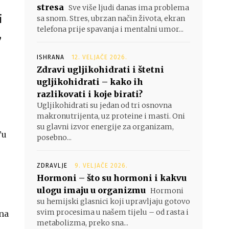
stresa
Sve više ljudi danas ima problema
i
sa snom. Stres, ubrzan način života, ekran
telefona prije spavanja i mentalni umor...
,
ISHRANA
12. VELJAČE 2026.
Zdravi ugljikohidrati i štetni
ugljikohidrati – kako ih
h
razlikovati i koje birati?
Ugljikohidrati su jedan od tri osnovna
makronutrijenta, uz proteine i masti. Oni
su glavni izvor energije za organizam,
Tu
posebno...
ZDRAVLJE
9. VELJAČE 2026.
Hormoni – što su hormoni i kakvu
ulogu imaju u organizmu
Hormoni
su hemijski glasnici koji upravljaju gotovo
svim procesima u našem tijelu – od rasta i
 na
metabolizma, preko sna...