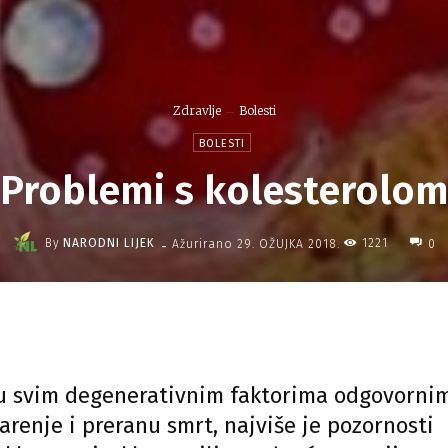
Zdravlje
Bolesti
BOLESTI
Problemi s kolesterolo
-
By
NARODNI LIJEK
1221
Ažurirano
29. OŽUJKA 2018.
0
 svim degenerativnim faktorima odgovorni
tarenje i preranu smrt, najviše je pozornosti