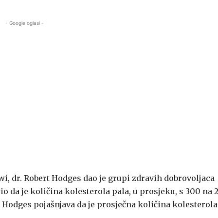
- Google oglasi -
wi, dr. Robert Hodges dao je grupi zdravih dobrovoljaca
o da je količina kolesterola pala, u prosjeku, s 300 na 
odges pojašnjava da je prosječna količina kolesterola