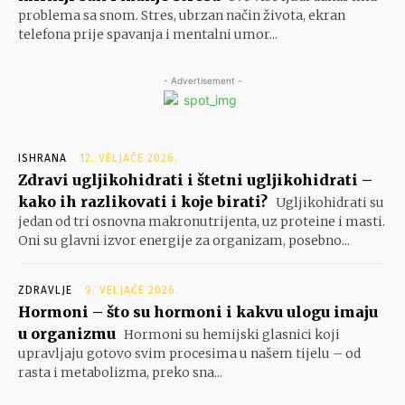
problema sa snom. Stres, ubrzan način života, ekran
telefona prije spavanja i mentalni umor...
- Advertisement -
ISHRANA
12. VELJAČE 2026.
Zdravi ugljikohidrati i štetni ugljikohidrati –
kako ih razlikovati i koje birati?
Ugljikohidrati su
jedan od tri osnovna makronutrijenta, uz proteine i masti.
Oni su glavni izvor energije za organizam, posebno...
ZDRAVLJE
9. VELJAČE 2026.
Hormoni – što su hormoni i kakvu ulogu imaju
u organizmu
Hormoni su hemijski glasnici koji
upravljaju gotovo svim procesima u našem tijelu – od
rasta i metabolizma, preko sna...