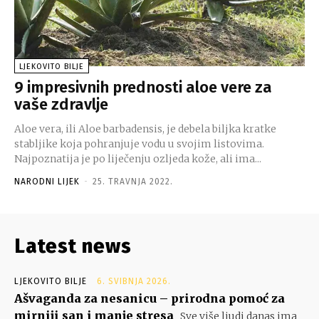
LJEKOVITO BILJE
9 impresivnih prednosti aloe vere za
vaše zdravlje
Aloe vera, ili Aloe barbadensis, je debela biljka kratke
stabljike koja pohranjuje vodu u svojim listovima.
Najpoznatija je po liječenju ozljeda kože, ali ima...
NARODNI LIJEK
-
25. TRAVNJA 2022.
Latest news
LJEKOVITO BILJE
6. SVIBNJA 2026.
Ašvaganda za nesanicu – prirodna pomoć za
mirniji san i manje stresa
Sve više ljudi danas ima