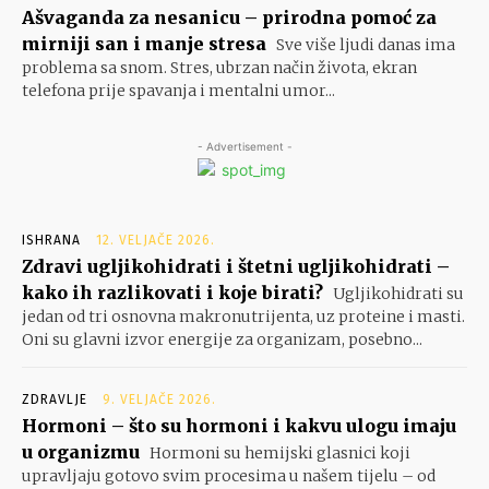
Ašvaganda za nesanicu – prirodna pomoć za
mirniji san i manje stresa
Sve više ljudi danas ima
problema sa snom. Stres, ubrzan način života, ekran
telefona prije spavanja i mentalni umor...
- Advertisement -
ISHRANA
12. VELJAČE 2026.
Zdravi ugljikohidrati i štetni ugljikohidrati –
kako ih razlikovati i koje birati?
Ugljikohidrati su
jedan od tri osnovna makronutrijenta, uz proteine i masti.
Oni su glavni izvor energije za organizam, posebno...
ZDRAVLJE
9. VELJAČE 2026.
Hormoni – što su hormoni i kakvu ulogu imaju
u organizmu
Hormoni su hemijski glasnici koji
upravljaju gotovo svim procesima u našem tijelu – od