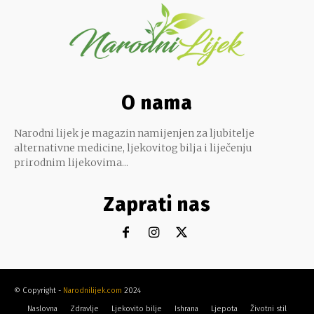
O nama
Narodni lijek je magazin namijenjen za ljubitelje
alternativne medicine, ljekovitog bilja i liječenju
prirodnim lijekovima...
Zaprati nas
© Copyright -
Narodnilijek.com
2024
Naslovna
Zdravlje
Ljekovito bilje
Ishrana
Ljepota
Životni stil