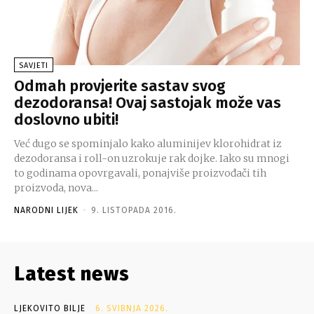
SAVJETI
Odmah provjerite sastav svog
dezodoransa! Ovaj sastojak može vas
doslovno ubiti!
Već dugo se spominjalo kako aluminijev klorohidrat iz
dezodoransa i roll-on uzrokuje rak dojke. Iako su mnogi
to godinama opovrgavali, ponajviše proizvođači tih
proizvoda, nova...
NARODNI LIJEK
-
9. LISTOPADA 2016.
Latest news
LJEKOVITO BILJE
6. SVIBNJA 2026.