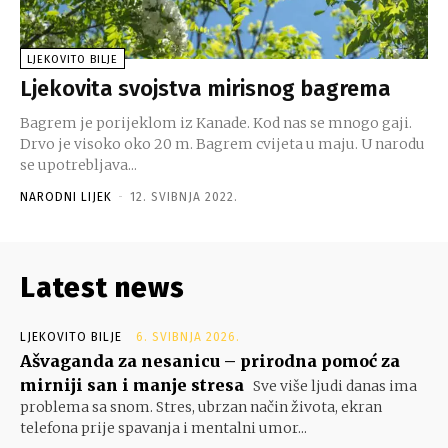
LJEKOVITO BILJE
Ljekovita svojstva mirisnog bagrema
Bagrem je porijeklom iz Kanade. Kod nas se mnogo gaji.
Drvo je visoko oko 20 m. Bagrem cvijeta u maju. U narodu
se upotrebljava...
NARODNI LIJEK
-
12. SVIBNJA 2022.
Latest news
LJEKOVITO BILJE
6. SVIBNJA 2026.
Ašvaganda za nesanicu – prirodna pomoć za
mirniji san i manje stresa
Sve više ljudi danas ima
problema sa snom. Stres, ubrzan način života, ekran
telefona prije spavanja i mentalni umor...