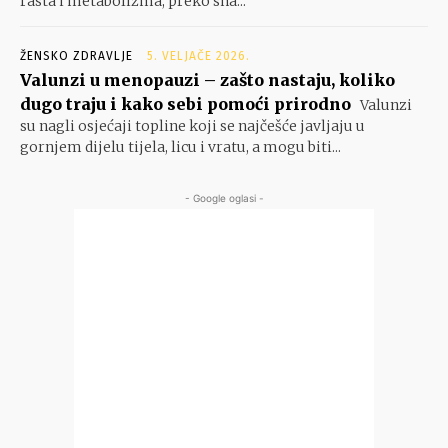
rasta i metabolizma, preko sna...
ŽENSKO ZDRAVLJE
5. VELJAČE 2026.
Valunzi u menopauzi – zašto nastaju, koliko
dugo traju i kako sebi pomoći prirodno
Valunzi
su nagli osjećaji topline koji se najčešće javljaju u
gornjem dijelu tijela, licu i vratu, a mogu biti...
- Google oglasi -