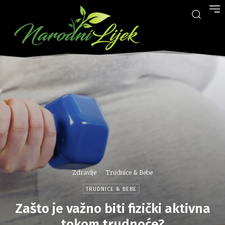
Zdravlje
Trudnice & Bebe
TRUDNICE & BEBE
Zašto je važno biti fizički aktivna
tokom trudnoće?