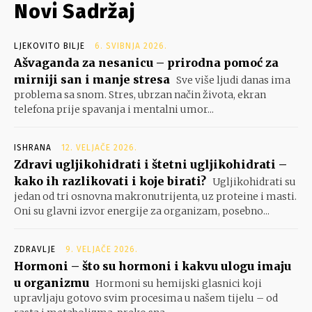
Novi Sadržaj
LJEKOVITO BILJE
6. SVIBNJA 2026.
Ašvaganda za nesanicu – prirodna pomoć za
mirniji san i manje stresa
Sve više ljudi danas ima
problema sa snom. Stres, ubrzan način života, ekran
telefona prije spavanja i mentalni umor...
ISHRANA
12. VELJAČE 2026.
Zdravi ugljikohidrati i štetni ugljikohidrati –
kako ih razlikovati i koje birati?
Ugljikohidrati su
jedan od tri osnovna makronutrijenta, uz proteine i masti.
Oni su glavni izvor energije za organizam, posebno...
ZDRAVLJE
9. VELJAČE 2026.
Hormoni – što su hormoni i kakvu ulogu imaju
u organizmu
Hormoni su hemijski glasnici koji
upravljaju gotovo svim procesima u našem tijelu – od