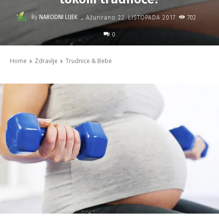
-
By
NARODNI LIJEK
702
Ažurirano
22. LISTOPADA 2017.
0
Home
Zdravlje
Trudnice & Bebe