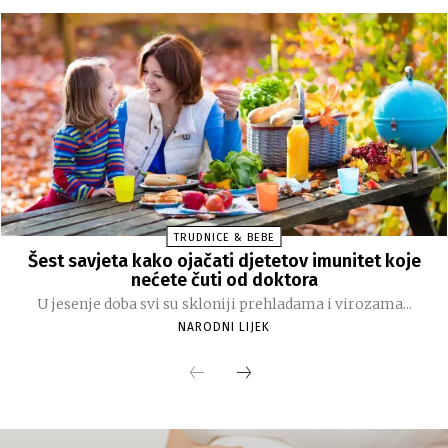
TRUDNICE & BEBE
Šest savjeta kako ojačati djetetov imunitet koje
nećete čuti od doktora
U jesenje doba svi su skloniji prehladama i virozama...
NARODNI LIJEK