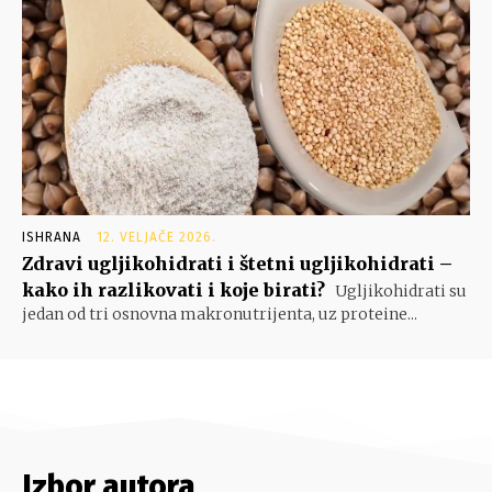
ISHRANA
12. VELJAČE 2026.
Zdravi ugljikohidrati i štetni ugljikohidrati –
kako ih razlikovati i koje birati?
Ugljikohidrati su
jedan od tri osnovna makronutrijenta, uz proteine...
Izbor autora