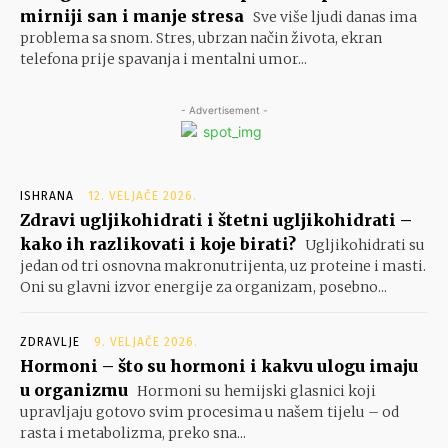
mirniji san i manje stresa
Sve više ljudi danas ima
problema sa snom. Stres, ubrzan način života, ekran
telefona prije spavanja i mentalni umor...
- Advertisement -
ISHRANA
12. VELJAČE 2026.
Zdravi ugljikohidrati i štetni ugljikohidrati –
kako ih razlikovati i koje birati?
Ugljikohidrati su
jedan od tri osnovna makronutrijenta, uz proteine i masti.
Oni su glavni izvor energije za organizam, posebno...
ZDRAVLJE
9. VELJAČE 2026.
Hormoni – što su hormoni i kakvu ulogu imaju
u organizmu
Hormoni su hemijski glasnici koji
upravljaju gotovo svim procesima u našem tijelu – od
rasta i metabolizma, preko sna...