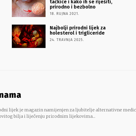
tačkice i kako ih se riješiti,
prirodno i bezbolno
18. RUJNA 2021.
Najbolji prirodni lijek za
holesterol i trigliceride
24. TRAVNJA 2025.
 nama
dni lijek je magazin namijenjen za ljubitelje alternativne medic
ovitog bilja i liječenju prirodnim lijekovima...