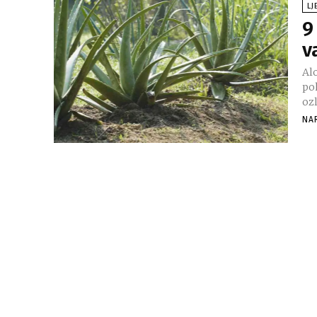
LJ
9
v
Alo
po
ozl
NA