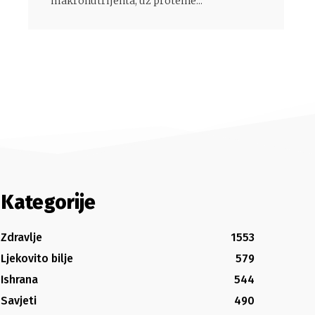
makronutrijenta, uz proteine...
Kategorije
Zdravlje
1553
Ljekovito bilje
579
Ishrana
544
Savjeti
490