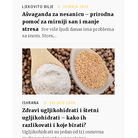
LJEKOVITO BILJE
6. SVIBNJA 2026.
Ašvaganda za nesanicu – prirodna
pomoć za mirniji san i manje
stresa
Sve više ljudi danas ima problema
sa snom. Stres,...
ISHRANA
12. VELJAČE 2026.
Zdravi ugljikohidrati i štetni
ugljikohidrati – kako ih
razlikovati i koje birati?
Ugljikohidrati su jedan od tri osnovna