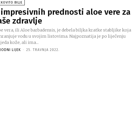
EKOVITO BILJE
 impresivnih prednosti aloe vere za
aše zdravlje
e vera, ili Aloe barbadensis, je debela biljka kratke stabljike koja
hranjuje vodu u svojim listovima. Najpoznatija je po liječenju
jeda kože, ali ima...
RODNI LIJEK
-
25. TRAVNJA 2022.