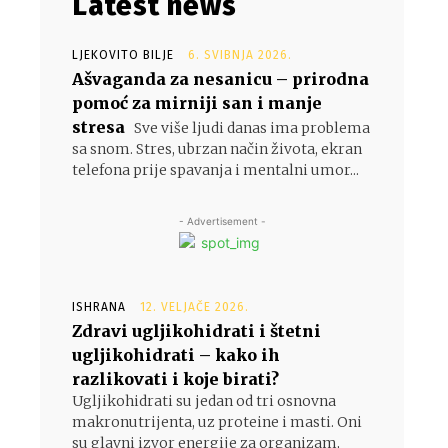
Latest news
LJEKOVITO BILJE
6. SVIBNJA 2026.
Ašvaganda za nesanicu – prirodna
pomoć za mirniji san i manje
stresa
Sve više ljudi danas ima problema
sa snom. Stres, ubrzan način života, ekran
telefona prije spavanja i mentalni umor...
- Advertisement -
ISHRANA
12. VELJAČE 2026.
Zdravi ugljikohidrati i štetni
ugljikohidrati – kako ih
razlikovati i koje birati?
Ugljikohidrati su jedan od tri osnovna
makronutrijenta, uz proteine i masti. Oni
su glavni izvor energije za organizam,