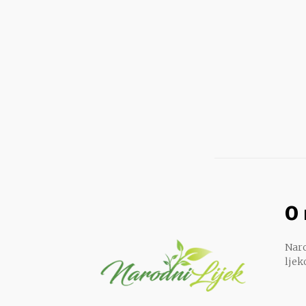
O
Naro
ljek