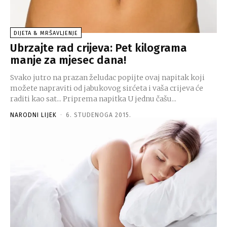
DIJETA & MRŠAVLJENJE
Ubrzajte rad crijeva: Pet kilograma
manje za mjesec dana!
Svako jutro na prazan želudac popijte ovaj napitak koji
možete napraviti od jabukovog sirćeta i vaša crijeva će
raditi kao sat... Priprema napitka U jednu čašu...
NARODNI LIJEK
-
6. STUDENOGA 2015.