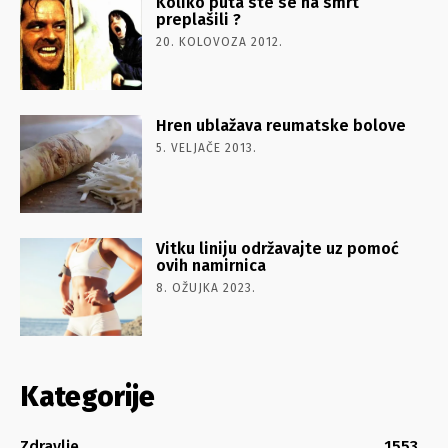
Koliko puta ste se na smrt
preplašili ?
20. KOLOVOZA 2012.
Hren ublažava reumatske bolove
5. VELJAČE 2013.
Vitku liniju održavajte uz pomoć
ovih namirnica
8. OŽUJKA 2023.
Kategorije
Zdravlje
1553