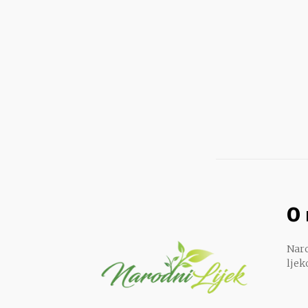
O
Naro
ljek