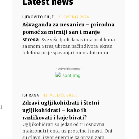
Latest news
LJEKOVITO BILJE
6. SVIBNJA 2026.
Ašvaganda za nesanicu – prirodna
pomoć za mirniji san i manje
stresa
Sve više ljudi danas ima problema
sa snom. Stres, ubrzan način života, ekran
telefona prije spavanja i mentalni umor...
- Advertisement -
ISHRANA
12. VELJAČE 2026.
Zdravi ugljikohidrati i štetni
li
ugljikohidrati – kako ih
razlikovati i koje birati?
Ugljikohidrati su jedan od tri osnovna
makronutrijenta, uz proteine i masti. Oni
su glavni izvor energije za organizam,