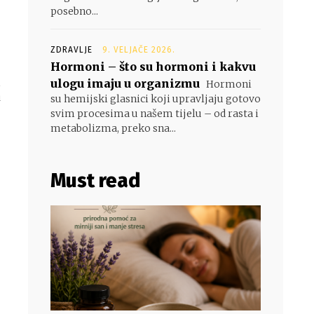
posebno...
ZDRAVLJE
9. VELJAČE 2026.
Hormoni – što su hormoni i kakvu
ulogu imaju u organizmu
i
Hormoni
u
su hemijski glasnici koji upravljaju gotovo
svim procesima u našem tijelu – od rasta i
metabolizma, preko sna...
Must read