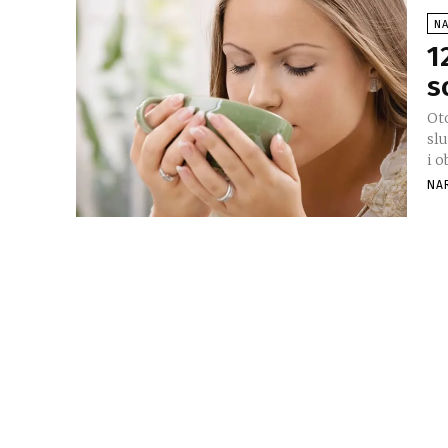
NA
1
s
Oto
sl
i o
NA