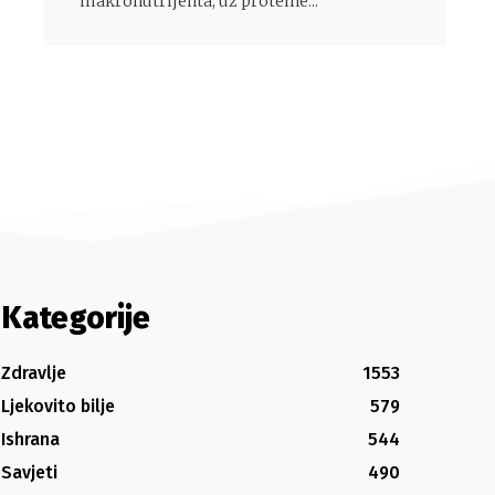
makronutrijenta, uz proteine...
Kategorije
Zdravlje
1553
Ljekovito bilje
579
Ishrana
544
Savjeti
490