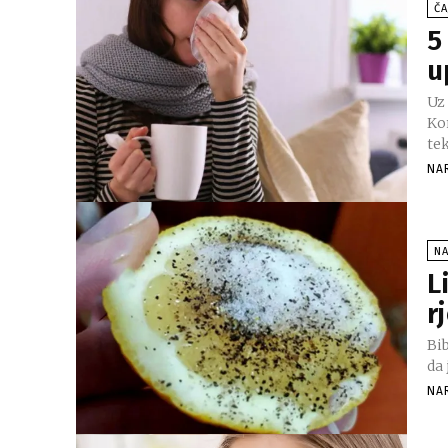
ČA
5
u
Uz 
Ko
te
NA
NA
L
r
Bib
da 
NA