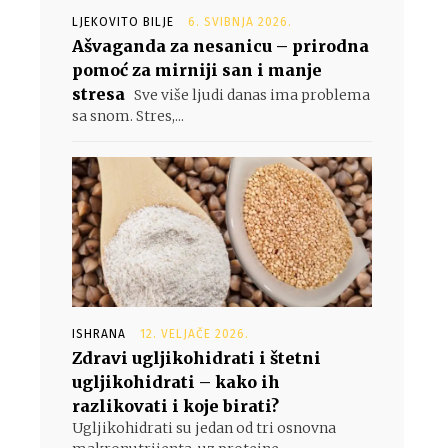
LJEKOVITO BILJE
6. SVIBNJA 2026.
Ašvaganda za nesanicu – prirodna
pomoć za mirniji san i manje
stresa
Sve više ljudi danas ima problema
sa snom. Stres,...
ISHRANA
12. VELJAČE 2026.
Zdravi ugljikohidrati i štetni
ugljikohidrati – kako ih
razlikovati i koje birati?
Ugljikohidrati su jedan od tri osnovna