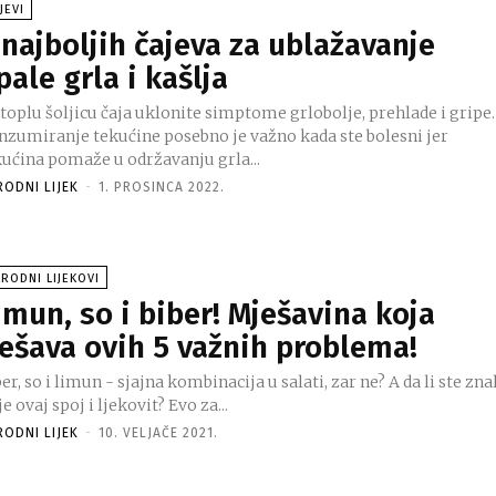
JEVI
 najboljih čajeva za ublažavanje
pale grla i kašlja
toplu šoljicu čaja uklonite simptome grlobolje, prehlade i gripe.
nzumiranje tekućine posebno je važno kada ste bolesni jer
kućina pomaže u održavanju grla...
RODNI LIJEK
-
1. PROSINCA 2022.
RODNI LIJEKOVI
imun, so i biber! Mješavina koja
ješava ovih 5 važnih problema!
er, so i limun - sjajna kombinacija u salati, zar ne? A da li ste zna
je ovaj spoj i ljekovit? Evo za...
RODNI LIJEK
-
10. VELJAČE 2021.