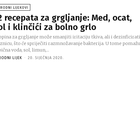
RODNI LIJEKOVI
2 recepata za grgljanje: Med, ocat,
ol i klinčići za bolno grlo
pina za grgljanje može smanjiti iritaciju tkiva, ali i dezinficirat
uznicu, što će spriječiti razmnožavanje bakterija. U tome pomaž
bična voda, sol, limun,...
RODNI LIJEK
-
20. SIJEČNJA 2020.