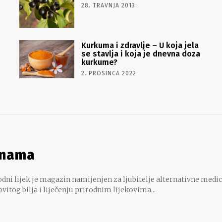
28. TRAVNJA 2013.
Kurkuma i zdravlje – U koja jela
se stavlja i koja je dnevna doza
kurkume?
2. PROSINCA 2022.
 nama
dni lijek je magazin namijenjen za ljubitelje alternativne medic
ovitog bilja i liječenju prirodnim lijekovima...