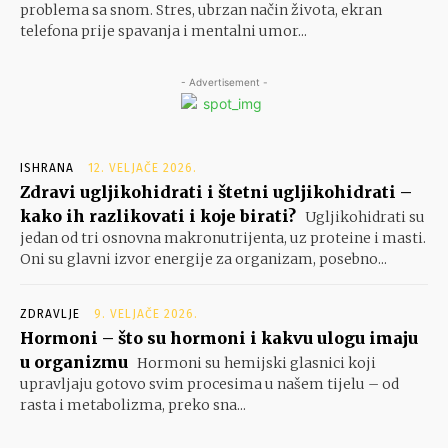
problema sa snom. Stres, ubrzan način života, ekran
telefona prije spavanja i mentalni umor...
- Advertisement -
ISHRANA
12. VELJAČE 2026.
Zdravi ugljikohidrati i štetni ugljikohidrati –
kako ih razlikovati i koje birati?
Ugljikohidrati su
jedan od tri osnovna makronutrijenta, uz proteine i masti.
Oni su glavni izvor energije za organizam, posebno...
ZDRAVLJE
9. VELJAČE 2026.
Hormoni – što su hormoni i kakvu ulogu imaju
u organizmu
Hormoni su hemijski glasnici koji
upravljaju gotovo svim procesima u našem tijelu – od
rasta i metabolizma, preko sna...