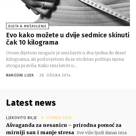
DIJETA & MRŠAVLJENJE
Evo kako možete u dvije sedmice skinuti
čak 10 kilograma
Ovom dijetom moguće je smršaviti u dva tjedna do deset
kilograma, ali pod uvjetom da se striktno poštuju njena
stroga pravila. Kako smršaviti u...
NARODNI LIJEK
-
28. OŽUJKA 2014.
Latest news
LJEKOVITO BILJE
6. SVIBNJA 2026.
Ašvaganda za nesanicu – prirodna pomoć za
mirniji san i manje stresa
Sve više ljudi danas ima