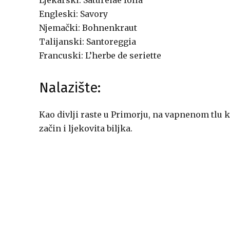
Ljekarski: Satureiae folia
Engleski: Savory
Njemački: Bohnenkraut
Talijanski: Santoreggia
Francuski: L’herbe de seriette
Nalazište:
Kao divlji raste u Primorju, na vapnenom tlu k
začin i ljekovita biljka.