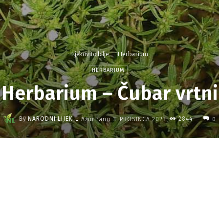
Ljekovito bilje
Herbarium
HERBARIUM
Herbarium – Čubar vrtni
-
By
NARODNI LIJEK
2844
Ažurirano
3. PROSINCA 2023.
0