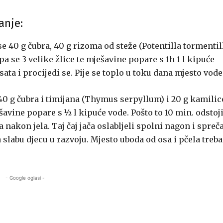
anje:
se 40 g čubra, 40 g rizoma od steže (Potentilla tormentil
pa se 3 velike žlice te mješavine popare s 1h 1 l kipuće
sata i procijedi se. Pije se toplo u toku dana mjesto vode
 40 g čubra i timijana (Thymus serpyllum) i 20 g kamilic
šavine popare s ½ l kipuće vode. Pošto to 10 min. odstoji
a nakon jela. Taj čaj jača oslabljeli spolni nagon i spreč
a slabu djecu u razvoju. Mjesto uboda od osa i pčela treba
- Google oglasi -