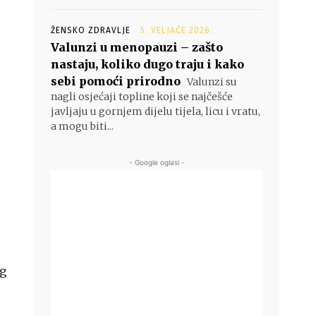
ŽENSKO ZDRAVLJE
5. VELJAČE 2026.
Valunzi u menopauzi – zašto
nastaju, koliko dugo traju i kako
sebi pomoći prirodno
Valunzi su
nagli osjećaji topline koji se najčešće
javljaju u gornjem dijelu tijela, licu i vratu,
a mogu biti...
- Google oglasi -
og