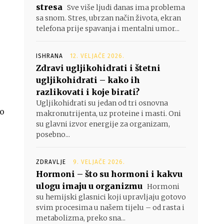
stresa
Sve više ljudi danas ima problema
sa snom. Stres, ubrzan način života, ekran
telefona prije spavanja i mentalni umor...
ISHRANA
12. VELJAČE 2026.
Zdravi ugljikohidrati i štetni
ugljikohidrati – kako ih
razlikovati i koje birati?
Ugljikohidrati su jedan od tri osnovna
ao
makronutrijenta, uz proteine i masti. Oni
su glavni izvor energije za organizam,
posebno...
ZDRAVLJE
9. VELJAČE 2026.
Hormoni – što su hormoni i kakvu
ulogu imaju u organizmu
Hormoni
su hemijski glasnici koji upravljaju gotovo
svim procesima u našem tijelu – od rasta i
metabolizma, preko sna...