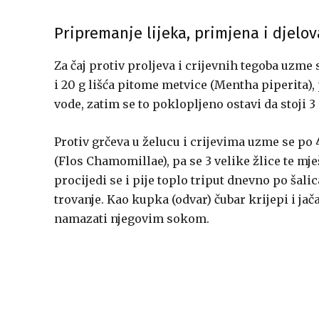
Pripremanje lijeka, primjena i djelov
Za čaj protiv proljeva i crijevnih tegoba uzme 
i 20 g lišća pitome metvice (Mentha piperita), 
vode, zatim se to poklopljeno ostavi da stoji 3 
Protiv grčeva u želucu i crijevima uzme se po
(Flos Chamomillae), pa se 3 velike žlice te mje
procijedi se i pije toplo triput dnevno po šalic
trovanje. Kao kupka (odvar) čubar krijepi i jač
namazati njegovim sokom.