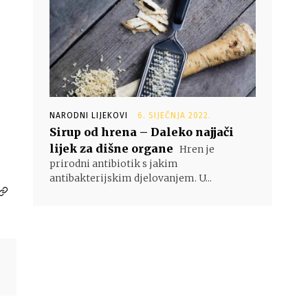
NARODNI LIJEKOVI
6. SIJEČNJA 2022.
Sirup od hrena – Daleko najjači
lijek za dišne organe
Hren je
prirodni antibiotik s jakim
antibakterijskim djelovanjem. U...