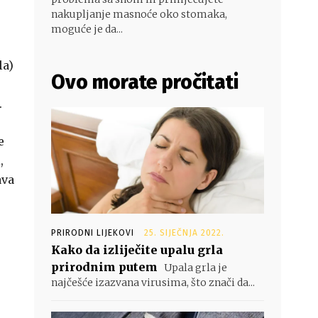
nakupljanje masnoće oko stomaka,
moguće je da...
la)
Ovo morate pročitati
.
e
,
ava
PRIRODNI LIJEKOVI
25. SIJEČNJA 2022.
Kako da izliječite upalu grla
prirodnim putem
Upala grla je
najčešće izazvana virusima, što znači da...