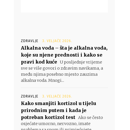
ZDRAVLJE
3. VELJAČE 2026.
Alkalna voda – šta je alkalna voda,
koje su njene prednosti i kako se
pravi kod kuće
U posljednje vrijeme
sve se više govori o zdravim navikama, a
među njima posebno mjesto zauzima
alkalna voda. Mnogi...
ZDRAVLJE
3. VELJAČE 2026.
Kako smanjiti kortizol u tijelu
prirodnim putem i kada je
potreban kortizol test
Ako se često
osjećate umorno, nervozno, imate
problema sa snom ili primjećujete