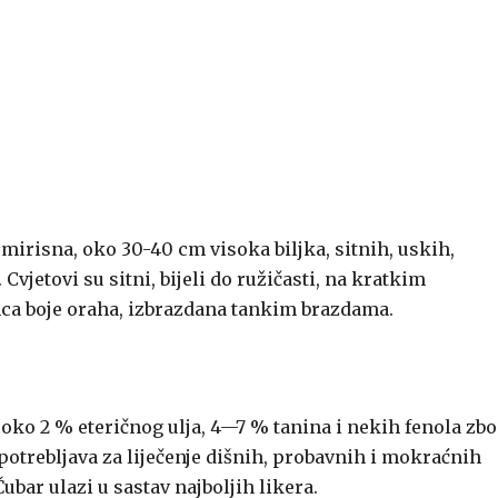
i mirisna, oko 30-40 cm visoka biljka, sitnih, uskih,
Cvjetovi su sitni, bijeli do ružičasti, na kratkim
nca boje oraha, izbrazdana tankim brazdama.
oko 2 % eteričnog ulja, 4—7 % tanina i nekih fenola zb
 upotrebljava za liječenje dišnih, probavnih i mokraćnih
Čubar ulazi u sastav najboljih likera.