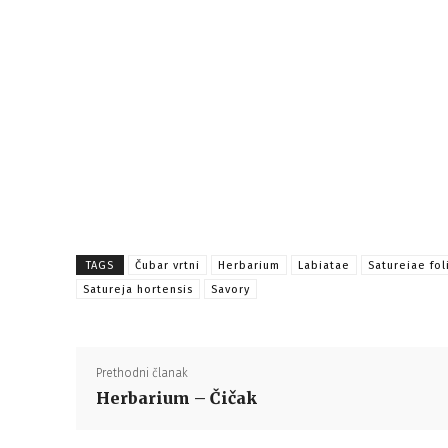
TAGS
Čubar vrtni
Herbarium
Labiatae
Satureiae fol
Satureja hortensis
Savory
Prethodni članak
Herbarium – Čičak