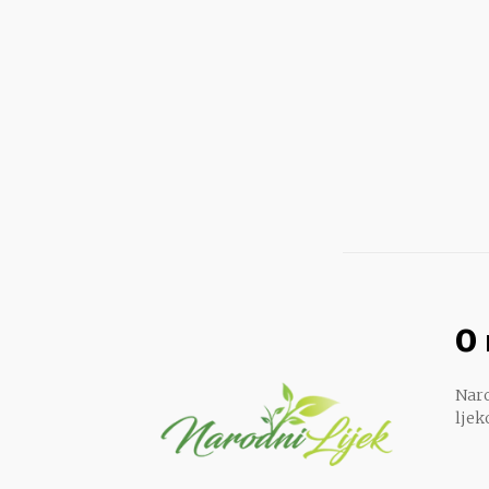
O
Naro
ljek