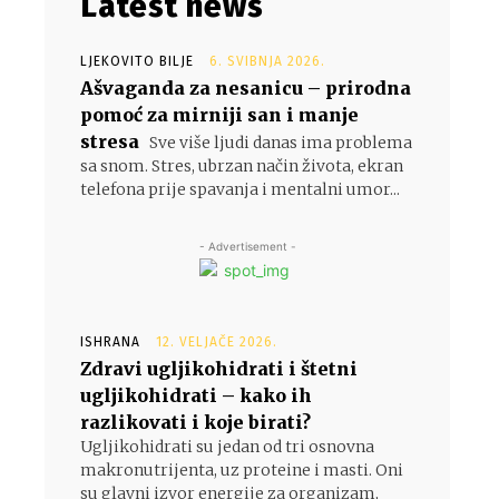
Latest news
LJEKOVITO BILJE
6. SVIBNJA 2026.
Ašvaganda za nesanicu – prirodna
pomoć za mirniji san i manje
stresa
Sve više ljudi danas ima problema
sa snom. Stres, ubrzan način života, ekran
telefona prije spavanja i mentalni umor...
- Advertisement -
ISHRANA
12. VELJAČE 2026.
Zdravi ugljikohidrati i štetni
ugljikohidrati – kako ih
razlikovati i koje birati?
Ugljikohidrati su jedan od tri osnovna
makronutrijenta, uz proteine i masti. Oni
su glavni izvor energije za organizam,