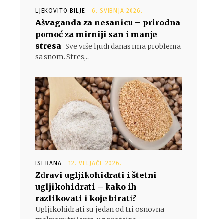
LJEKOVITO BILJE
6. SVIBNJA 2026.
Ašvaganda za nesanicu – prirodna
pomoć za mirniji san i manje
stresa
Sve više ljudi danas ima problema
sa snom. Stres,...
ISHRANA
12. VELJAČE 2026.
Zdravi ugljikohidrati i štetni
ugljikohidrati – kako ih
razlikovati i koje birati?
Ugljikohidrati su jedan od tri osnovna