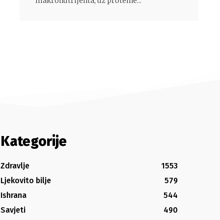
makronutrijenta, uz proteine...
Kategorije
Zdravlje
1553
Ljekovito bilje
579
Ishrana
544
Savjeti
490