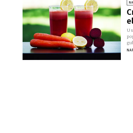
NA
C
e
U s
po
gu
NA