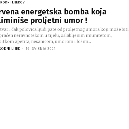
RODNI LIJEKOVI
rvena energetska bomba koja
liminiše proljetni umor !
tvari, čak polovica ljudi pate od proljetnog umora koji može biti
praćen neravnotežom u tijelu, oslabljenim imunitetom,
bitkom apetita, nesanicom, umorom i lošim...
RODNI LIJEK
-
16. SVIBNJA 2021.