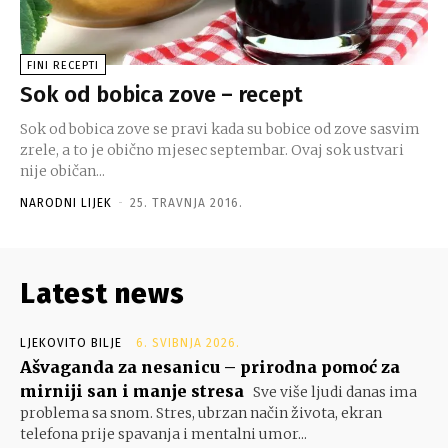
FINI RECEPTI
Sok od bobica zove – recept
Sok od bobica zove se pravi kada su bobice od zove sasvim
zrele, a to je obično mjesec septembar. Ovaj sok ustvari
nije običan...
NARODNI LIJEK
-
25. TRAVNJA 2016.
Latest news
LJEKOVITO BILJE
6. SVIBNJA 2026.
Ašvaganda za nesanicu – prirodna pomoć za
mirniji san i manje stresa
Sve više ljudi danas ima
problema sa snom. Stres, ubrzan način života, ekran
telefona prije spavanja i mentalni umor...