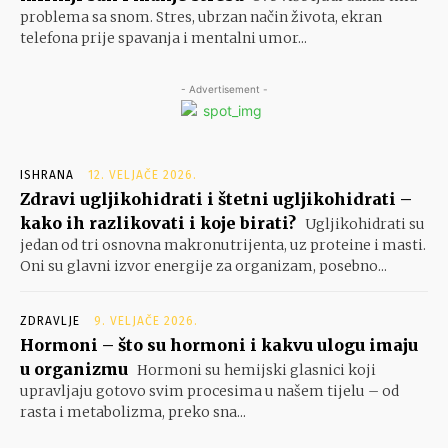
problema sa snom. Stres, ubrzan način života, ekran
telefona prije spavanja i mentalni umor...
- Advertisement -
ISHRANA
12. VELJAČE 2026.
Zdravi ugljikohidrati i štetni ugljikohidrati –
kako ih razlikovati i koje birati?
Ugljikohidrati su
jedan od tri osnovna makronutrijenta, uz proteine i masti.
Oni su glavni izvor energije za organizam, posebno...
ZDRAVLJE
9. VELJAČE 2026.
Hormoni – što su hormoni i kakvu ulogu imaju
u organizmu
Hormoni su hemijski glasnici koji
upravljaju gotovo svim procesima u našem tijelu – od
rasta i metabolizma, preko sna...