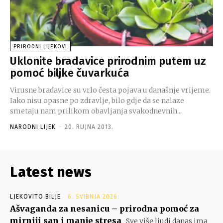
PRIRODNI LIJEKOVI
Uklonite bradavice prirodnim putem uz
pomoć biljke čuvarkuća
Virusne bradavice su vrlo česta pojava u današnje vrijeme.
Iako nisu opasne po zdravlje, bilo gdje da se nalaze
smetaju nam prilikom obavljanja svakodnevnih...
NARODNI LIJEK
-
20. RUJNA 2013.
Latest news
LJEKOVITO BILJE
6. SVIBNJA 2026.
Ašvaganda za nesanicu – prirodna pomoć za
mirniji san i manje stresa
Sve više ljudi danas ima