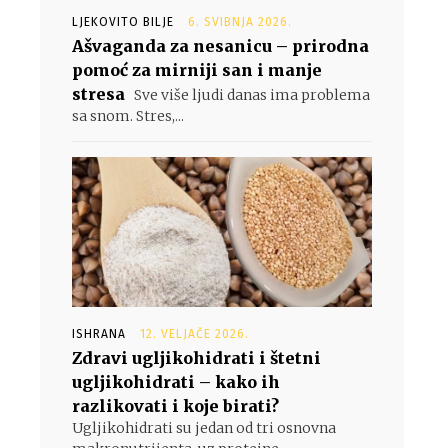
LJEKOVITO BILJE
6. SVIBNJA 2026.
Ašvaganda za nesanicu – prirodna
pomoć za mirniji san i manje
stresa
Sve više ljudi danas ima problema
sa snom. Stres,...
ISHRANA
12. VELJAČE 2026.
Zdravi ugljikohidrati i štetni
ugljikohidrati – kako ih
razlikovati i koje birati?
Ugljikohidrati su jedan od tri osnovna