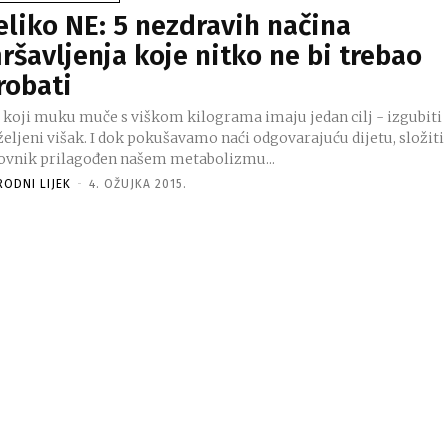
eliko NE: 5 nezdravih načina
ršavljenja koje nitko ne bi trebao
robati
i koji muku muče s viškom kilograma imaju jedan cilj - izgubiti
šak. I dok pokušavamo naći odgovarajuću dijetu, složiti
lovnik prilagođen našem metabolizmu...
RODNI LIJEK
-
4. OŽUJKA 2015.