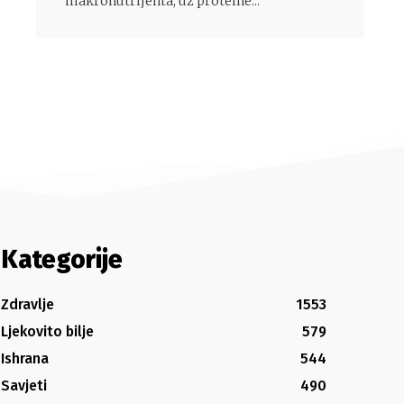
makronutrijenta, uz proteine...
Kategorije
Zdravlje
1553
Ljekovito bilje
579
Ishrana
544
Savjeti
490