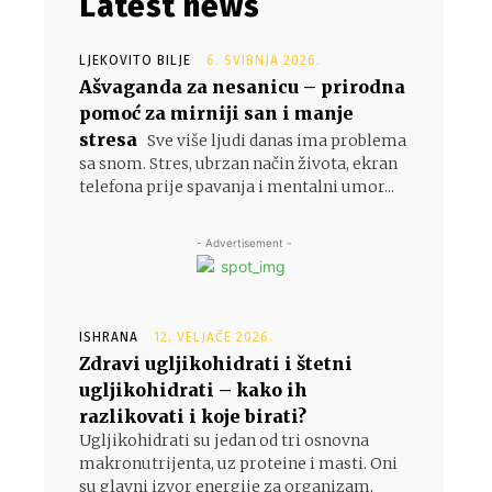
Latest news
LJEKOVITO BILJE
6. SVIBNJA 2026.
Ašvaganda za nesanicu – prirodna
pomoć za mirniji san i manje
stresa
Sve više ljudi danas ima problema
sa snom. Stres, ubrzan način života, ekran
telefona prije spavanja i mentalni umor...
- Advertisement -
ISHRANA
12. VELJAČE 2026.
Zdravi ugljikohidrati i štetni
ugljikohidrati – kako ih
razlikovati i koje birati?
Ugljikohidrati su jedan od tri osnovna
makronutrijenta, uz proteine i masti. Oni
su glavni izvor energije za organizam,