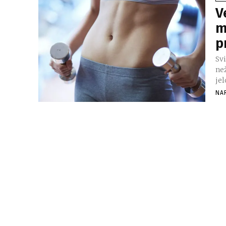
V
m
p
Sv
neželjeni vi
je
NA