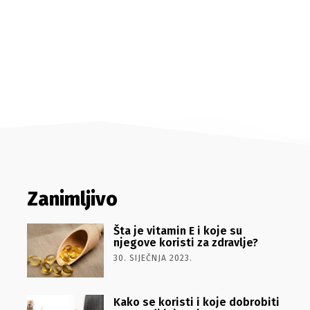
Zanimljivo
Šta je vitamin E i koje su
njegove koristi za zdravlje?
30. SIJEČNJA 2023.
Kako se koristi i koje dobrobiti