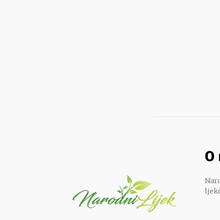
O
Naro
ljek