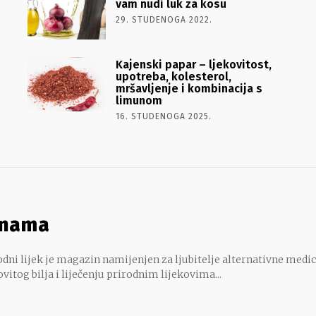
vam nudi luk za kosu
29. STUDENOGA 2022.
Kajenski papar – ljekovitost,
upotreba, kolesterol,
mršavljenje i kombinacija s
limunom
16. STUDENOGA 2025.
 nama
dni lijek je magazin namijenjen za ljubitelje alternativne medic
ovitog bilja i liječenju prirodnim lijekovima...