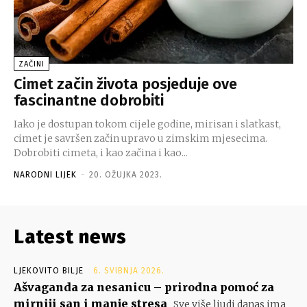
ZAČINI
Cimet začin života posjeduje ove
fascinantne dobrobiti
Iako je dostupan tokom cijele godine, mirisan i slatkast,
cimet je savršen začin upravo u zimskim mjesecima.
Dobrobiti cimeta, i kao začina i kao...
NARODNI LIJEK
-
20. OŽUJKA 2023.
Latest news
LJEKOVITO BILJE
6. SVIBNJA 2026.
Ašvaganda za nesanicu – prirodna pomoć za
mirniji san i manje stresa
Sve više ljudi danas ima