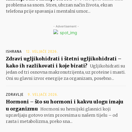
problema sa snom. Stres, ubrzan način života, ekran
telefona prije spavanja i mentalni umor...
- Advertisement -
ISHRANA
12. VELJAČE 2026.
Zdravi ugljikohidrati i štetni ugljikohidrati –
kako ih razlikovati i koje birati?
Ugljikohidrati su
jedan od tri osnovna makronutrijenta, uz proteine i masti.
Oni su glavni izvor energije za organizam, posebno...
ZDRAVLJE
9. VELJAČE 2026.
Hormoni – što su hormoni i kakvu ulogu imaju
u organizmu
Hormoni su hemijski glasnici koji
upravljaju gotovo svim procesima u našem tijelu – od
rasta i metabolizma, preko sna...