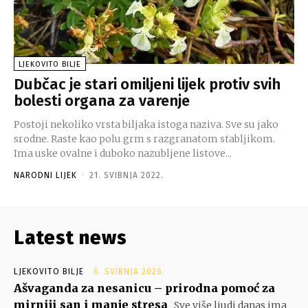
LJEKOVITO BILJE
Dubčac je stari omiljeni lijek protiv svih
bolesti organa za varenje
Postoji nekoliko vrsta biljaka istoga naziva. Sve su jako
srodne. Raste kao polu grm s razgranatom stabljikom.
Ima uske ovalne i duboko nazubljene listove...
NARODNI LIJEK
-
21. SVIBNJA 2022.
Latest news
LJEKOVITO BILJE
6. SVIBNJA 2026.
Ašvaganda za nesanicu – prirodna pomoć za
mirniji san i manje stresa
Sve više ljudi danas ima