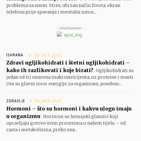
problema sa snom. Stres, ubrzan način života, ekran
telefona prije spavanja i mentalni umor...
- Advertisement -
ISHRANA
12. VELJAČE 2026.
Zdravi ugljikohidrati i štetni ugljikohidrati –
kako ih razlikovati i koje birati?
Ugljikohidrati su
jedan od tri osnovna makronutrijenta, uz proteine i masti.
Oni su glavni izvor energije za organizam, posebno...
ZDRAVLJE
9. VELJAČE 2026.
Hormoni – što su hormoni i kakvu ulogu imaju
u organizmu
Hormoni su hemijski glasnici koji
upravljaju gotovo svim procesima u našem tijelu – od
rasta i metabolizma, preko sna...