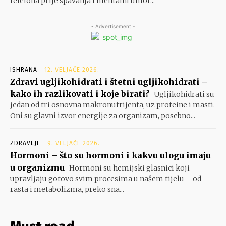
telefona prije spavanja i mentalni umor...
- Advertisement -
ISHRANA
12. VELJAČE 2026.
Zdravi ugljikohidrati i štetni ugljikohidrati –
kako ih razlikovati i koje birati?
Ugljikohidrati su
jedan od tri osnovna makronutrijenta, uz proteine i masti.
Oni su glavni izvor energije za organizam, posebno...
ZDRAVLJE
9. VELJAČE 2026.
Hormoni – što su hormoni i kakvu ulogu imaju
u organizmu
Hormoni su hemijski glasnici koji
upravljaju gotovo svim procesima u našem tijelu – od
rasta i metabolizma, preko sna...