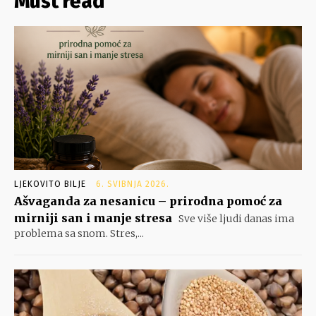
Must read
LJEKOVITO BILJE
6. SVIBNJA 2026.
Ašvaganda za nesanicu – prirodna pomoć za
mirniji san i manje stresa
Sve više ljudi danas ima
problema sa snom. Stres,...