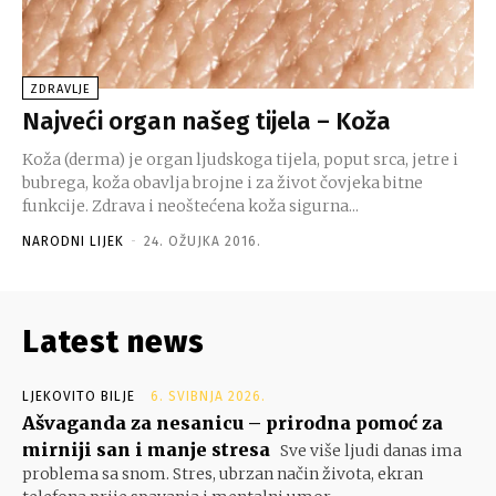
ZDRAVLJE
Najveći organ našeg tijela – Koža
Koža (derma) je organ ljudskoga tijela, poput srca, jetre i
bubrega, koža obavlja brojne i za život čovjeka bitne
funkcije. Zdrava i neoštećena koža sigurna...
NARODNI LIJEK
-
24. OŽUJKA 2016.
Latest news
LJEKOVITO BILJE
6. SVIBNJA 2026.
Ašvaganda za nesanicu – prirodna pomoć za
mirniji san i manje stresa
Sve više ljudi danas ima
problema sa snom. Stres, ubrzan način života, ekran