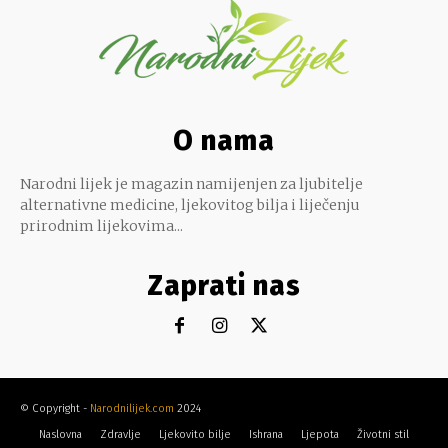
O nama
Narodni lijek je magazin namijenjen za ljubitelje
alternativne medicine, ljekovitog bilja i liječenju
prirodnim lijekovima...
Zaprati nas
© Copyright -
Narodnilijek.com
2024
Naslovna
Zdravlje
Ljekovito bilje
Ishrana
Ljepota
Životni stil