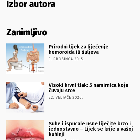
Izbor autora
Zanimljivo
Prirodni lijek za liječenje
hemoroida ili šuljeva
3. PROSINCA 2015.
Visoki krvni tlak: 5 namirnica koje
čuvaju srce
22. VELJAČE 2020.
Suhe i ispucale usne liječite brzo i
jednostavno – Lijek se krije u vašoj
kuhinji