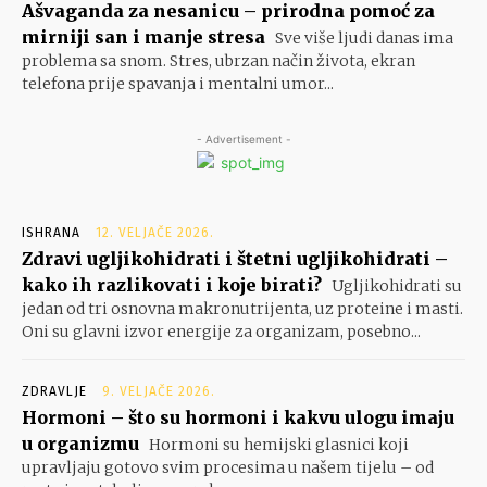
Ašvaganda za nesanicu – prirodna pomoć za
mirniji san i manje stresa
Sve više ljudi danas ima
problema sa snom. Stres, ubrzan način života, ekran
telefona prije spavanja i mentalni umor...
- Advertisement -
ISHRANA
12. VELJAČE 2026.
Zdravi ugljikohidrati i štetni ugljikohidrati –
kako ih razlikovati i koje birati?
Ugljikohidrati su
jedan od tri osnovna makronutrijenta, uz proteine i masti.
Oni su glavni izvor energije za organizam, posebno...
ZDRAVLJE
9. VELJAČE 2026.
Hormoni – što su hormoni i kakvu ulogu imaju
u organizmu
Hormoni su hemijski glasnici koji
upravljaju gotovo svim procesima u našem tijelu – od