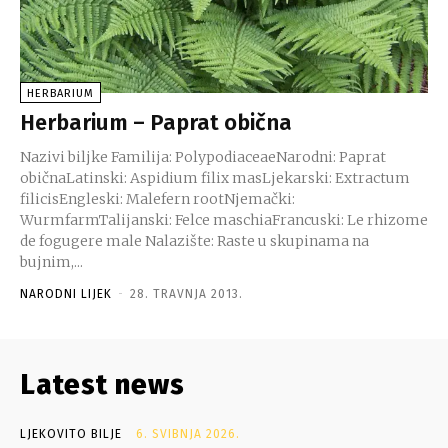
HERBARIUM
Herbarium – Paprat obična
Nazivi biljke Familija: PolypodiaceaeNarodni: Paprat
običnaLatinski: Aspidium filix masLjekarski: Extractum
filicisEngleski: Malefern rootNjemački:
WurmfarmTalijanski: Felce maschiaFrancuski: Le rhizome
de fogugere male Nalazište: Raste u skupinama na
bujnim,...
NARODNI LIJEK
-
28. TRAVNJA 2013.
Latest news
LJEKOVITO BILJE
6. SVIBNJA 2026.