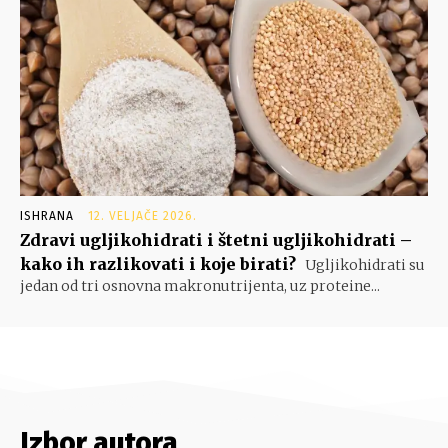
ISHRANA
12. VELJAČE 2026.
Zdravi ugljikohidrati i štetni ugljikohidrati –
kako ih razlikovati i koje birati?
Ugljikohidrati su
jedan od tri osnovna makronutrijenta, uz proteine...
Izbor autora