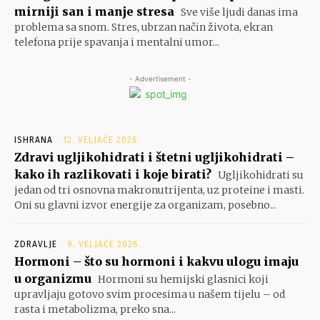
mirniji san i manje stresa
Sve više ljudi danas ima
problema sa snom. Stres, ubrzan način života, ekran
telefona prije spavanja i mentalni umor...
- Advertisement -
ISHRANA
12. VELJAČE 2026.
Zdravi ugljikohidrati i štetni ugljikohidrati –
kako ih razlikovati i koje birati?
Ugljikohidrati su
jedan od tri osnovna makronutrijenta, uz proteine i masti.
Oni su glavni izvor energije za organizam, posebno...
ZDRAVLJE
9. VELJAČE 2026.
Hormoni – što su hormoni i kakvu ulogu imaju
u organizmu
Hormoni su hemijski glasnici koji
upravljaju gotovo svim procesima u našem tijelu – od
rasta i metabolizma, preko sna...