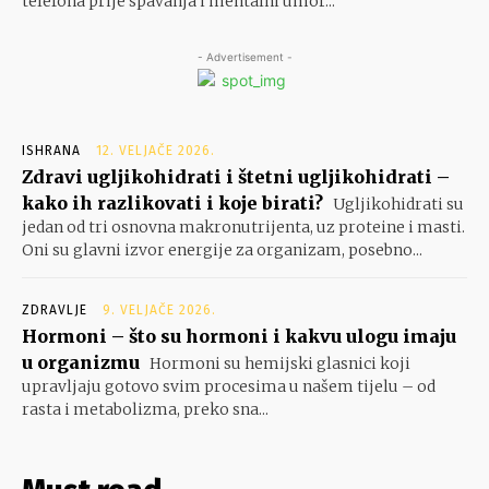
telefona prije spavanja i mentalni umor...
- Advertisement -
ISHRANA
12. VELJAČE 2026.
Zdravi ugljikohidrati i štetni ugljikohidrati –
kako ih razlikovati i koje birati?
Ugljikohidrati su
jedan od tri osnovna makronutrijenta, uz proteine i masti.
Oni su glavni izvor energije za organizam, posebno...
ZDRAVLJE
9. VELJAČE 2026.
Hormoni – što su hormoni i kakvu ulogu imaju
u organizmu
Hormoni su hemijski glasnici koji
upravljaju gotovo svim procesima u našem tijelu – od
rasta i metabolizma, preko sna...