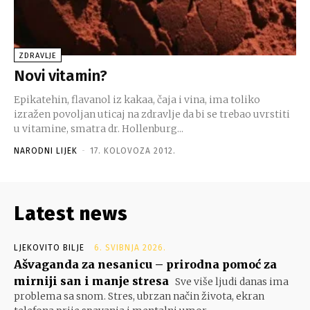
ZDRAVLJE
Novi vitamin?
Epikatehin, flavanol iz kakaa, čaja i vina, ima toliko
izražen povoljan uticaj na zdravlje da bi se trebao uvrstiti
u vitamine, smatra dr. Hollenburg...
NARODNI LIJEK
-
17. KOLOVOZA 2012.
Latest news
LJEKOVITO BILJE
6. SVIBNJA 2026.
Ašvaganda za nesanicu – prirodna pomoć za
mirniji san i manje stresa
Sve više ljudi danas ima
problema sa snom. Stres, ubrzan način života, ekran