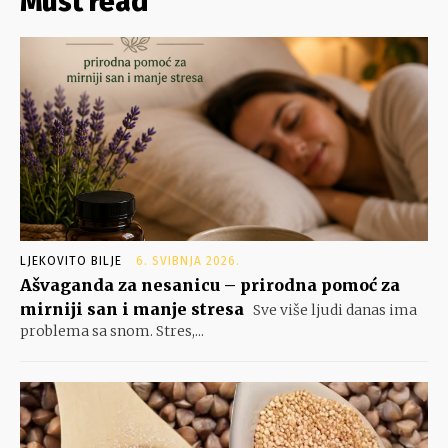
Must read
LJEKOVITO BILJE
6. SVIBNJA 2026.
Ašvaganda za nesanicu – prirodna pomoć za
mirniji san i manje stresa
Sve više ljudi danas ima
problema sa snom. Stres,...