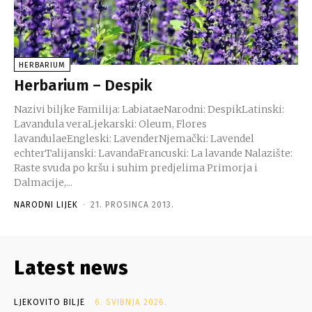
HERBARIUM
Herbarium – Despik
Nazivi biljke Familija: LabiataeNarodni: DespikLatinski:
Lavandula veraLjekarski: Oleum, Flores
lavandulaeEngleski: LavenderNjemački: Lavendel
echterTalijanski: LavandaFrancuski: La lavande Nalazište:
Raste svuda po kršu i suhim predjelima Primorja i
Dalmacije,...
NARODNI LIJEK
-
21. PROSINCA 2013.
Latest news
LJEKOVITO BILJE
6. SVIBNJA 2026.