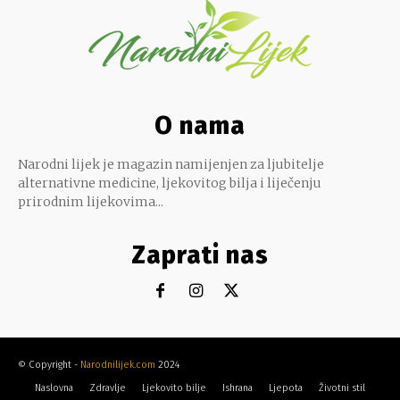
O nama
Narodni lijek je magazin namijenjen za ljubitelje
alternativne medicine, ljekovitog bilja i liječenju
prirodnim lijekovima...
Zaprati nas
© Copyright -
Narodnilijek.com
2024
Naslovna
Zdravlje
Ljekovito bilje
Ishrana
Ljepota
Životni stil