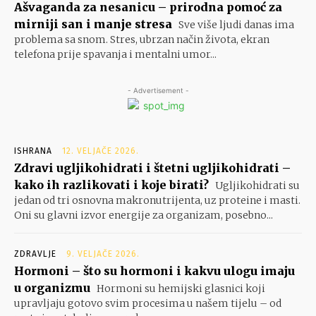
Ašvaganda za nesanicu – prirodna pomoć za
mirniji san i manje stresa
Sve više ljudi danas ima
problema sa snom. Stres, ubrzan način života, ekran
telefona prije spavanja i mentalni umor...
- Advertisement -
ISHRANA
12. VELJAČE 2026.
Zdravi ugljikohidrati i štetni ugljikohidrati –
kako ih razlikovati i koje birati?
Ugljikohidrati su
jedan od tri osnovna makronutrijenta, uz proteine i masti.
Oni su glavni izvor energije za organizam, posebno...
ZDRAVLJE
9. VELJAČE 2026.
Hormoni – što su hormoni i kakvu ulogu imaju
u organizmu
Hormoni su hemijski glasnici koji
upravljaju gotovo svim procesima u našem tijelu – od