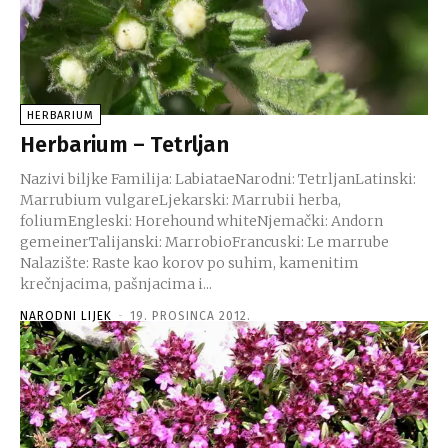
HERBARIUM
Herbarium – Tetrljan
Nazivi biljke Familija: LabiataeNarodni: TetrljanLatinski:
Marrubium vulgareLjekarski: Marrubii herba,
foliumEngleski: Horehound whiteNjemački: Andorn
gemeinerTalijanski: MarrobioFrancuski: Le marrube
Nalazište: Raste kao korov po suhim, kamenitim
krečnjacima, pašnjacima i...
NARODNI LIJEK
-
19. PROSINCA 2012.