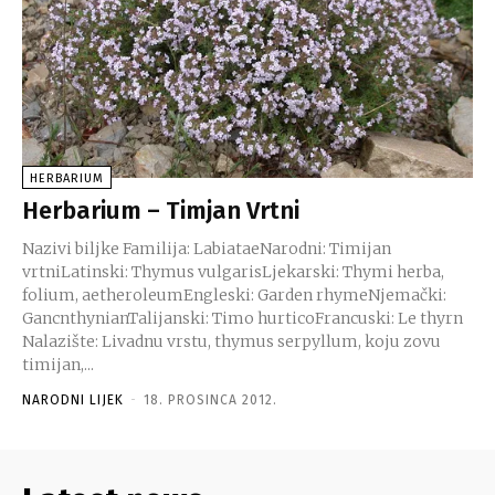
HERBARIUM
Herbarium – Timjan Vrtni
Nazivi biljke Familija: LabiataeNarodni: Timijan
vrtniLatinski: Thymus vulgarisLjekarski: Thymi herba,
folium, aetheroleumEngleski: Garden rhymeNjemački:
GancnthynianTalijanski: Timo hurticoFrancuski: Le thyrn
Nalazište: Livadnu vrstu, thymus serpyllum, koju zovu
timijan,...
NARODNI LIJEK
-
18. PROSINCA 2012.