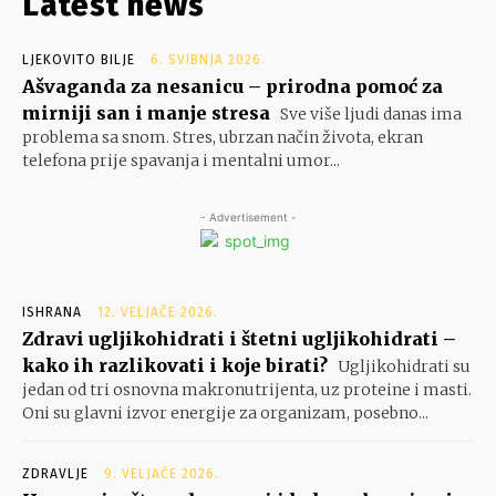
Latest news
LJEKOVITO BILJE
6. SVIBNJA 2026.
Ašvaganda za nesanicu – prirodna pomoć za
mirniji san i manje stresa
Sve više ljudi danas ima
problema sa snom. Stres, ubrzan način života, ekran
telefona prije spavanja i mentalni umor...
- Advertisement -
ISHRANA
12. VELJAČE 2026.
Zdravi ugljikohidrati i štetni ugljikohidrati –
kako ih razlikovati i koje birati?
Ugljikohidrati su
jedan od tri osnovna makronutrijenta, uz proteine i masti.
Oni su glavni izvor energije za organizam, posebno...
ZDRAVLJE
9. VELJAČE 2026.