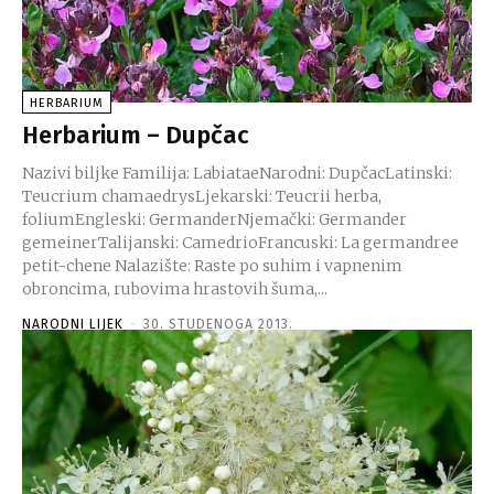
HERBARIUM
Herbarium – Dupčac
Nazivi biljke Familija: LabiataeNarodni: DupčacLatinski:
Teucrium chamaedrysLjekarski: Teucrii herba,
foliumEngleski: GermanderNjemački: Germander
gemeinerTalijanski: CamedrioFrancuski: La germandree
petit-chene Nalazište: Raste po suhim i vapnenim
obroncima, rubovima hrastovih šuma,...
NARODNI LIJEK
-
30. STUDENOGA 2013.