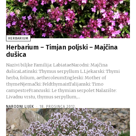
HERBARIUM
Herbarium – Timjan poljski – Majčina
dušica
Nazivi biljke Familija: LabiataeNarodni: Majčina
dušicaLatinski: Thymus serpyllum L.Ljekarski: Thymi
herba, folium, aetheroleumEngleski: Mother of
thymeNjemački: FeldthymainTalijanski: Timo
campestreFrancuski: Le thymian serpolet Nalazište:
Livadnu vrstu, thymus serpyllum,...
NARODNI LIJEK
-
18. PROSINCA 2012.