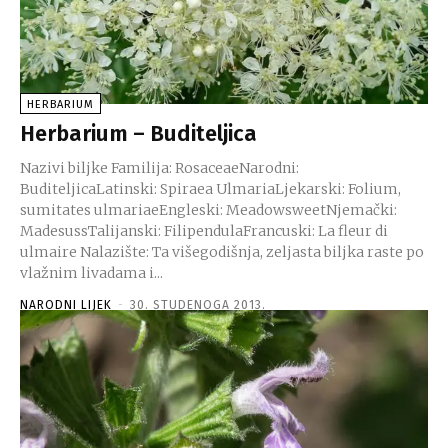
HERBARIUM
Herbarium – Buditeljica
Nazivi biljke Familija: RosaceaeNarodni:
BuditeljicaLatinski: Spiraea UlmariaLjekarski: Folium,
sumitates ulmariaeEngleski: MeadowsweetNjemački:
MadesussTalijanski: FilipendulaFrancuski: La fleur di
ulmaire Nalazište: Ta višegodišnja, zeljasta biljka raste po
vlažnim livadama i...
NARODNI LIJEK
-
30. STUDENOGA 2013.