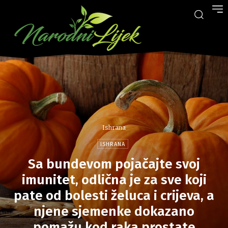
Ishrana
ISHRANA
Sa bundevom pojačajte svoj
imunitet, odlična je za sve koji
pate od bolesti želuca i crijeva, a
njene sjemenke dokazano
pomažu kod raka prostate