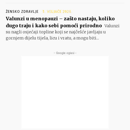
ŽENSKO ZDRAVLJE
5. VELJAČE 2026.
Valunzi u menopauzi – zašto nastaju, koliko
dugo traju i kako sebi pomoći prirodno
Valunzi
su nagli osjećaji topline koji se najčešće javljaju u
gornjem dijelu tijela, licu i vratu, a mogu biti...
- Google oglasi -