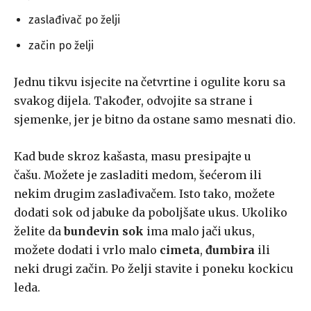
zaslađivač po želji
začin po želji
Jednu tikvu isjecite na četvrtine i ogulite koru sa
svakog dijela. Također, odvojite sa strane i
sjemenke, jer je bitno da ostane samo mesnati dio.
Kad bude skroz kašasta, masu presipajte u
čašu. Možete je zasladiti medom, šećerom ili
nekim drugim zaslađivačem. Isto tako, možete
dodati sok od jabuke da poboljšate ukus. Ukoliko
želite da
bundevin sok
ima malo jači ukus,
možete dodati i vrlo malo
cimeta
,
đumbira
ili
neki drugi začin. Po želji stavite i poneku kockicu
leda.