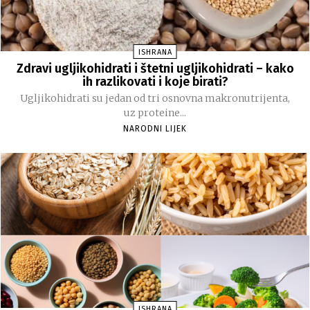
ISHRANA
Zdravi ugljikohidrati i štetni ugljikohidrati – kako
ih razlikovati i koje birati?
Ugljikohidrati su jedan od tri osnovna makronutrijenta,
uz proteine...
NARODNI LIJEK
ISHRANA