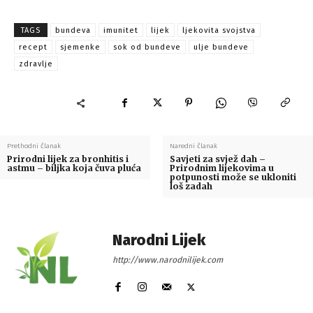
TAGS
bundeva
imunitet
lijek
ljekovita svojstva
recept
sjemenke
sok od bundeve
ulje bundeve
zdravlje
Prethodni članak
Naredni članak
Prirodni lijek za bronhitis i
Savjeti za svjež dah –
astmu – biljka koja čuva pluća
Prirodnim lijekovima u
potpunosti može se ukloniti
loš zadah
Narodni Lijek
http://www.narodnilijek.com