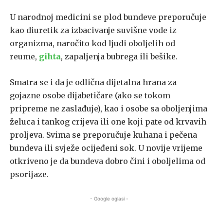
U narodnoj medicini se plod bundeve preporučuje
kao diuretik za izbacivanje suvišne vode iz
organizma, naročito kod ljudi oboljelih od
reume,
gihta
, zapaljenja bubrega ili bešike.
Smatra se i da je odlična dijetalna hrana za
gojazne osobe dijabetičare (ako se tokom
pripreme ne zaslađuje), kao i osobe sa oboljenjima
želuca i tankog crijeva ili one koji pate od krvavih
proljeva. Svima se preporučuje kuhana i pečena
bundeva ili svježe ocijeđeni sok. U novije vrijeme
otkriveno je da bundeva dobro čini i oboljelima od
psorijaze.
- Google oglasi -