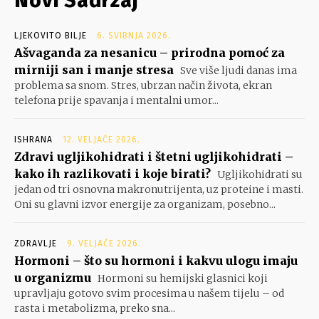
Novi Sadržaj
LJEKOVITO BILJE
6. SVIBNJA 2026.
Ašvaganda za nesanicu – prirodna pomoć za
mirniji san i manje stresa
Sve više ljudi danas ima
problema sa snom. Stres, ubrzan način života, ekran
telefona prije spavanja i mentalni umor...
ISHRANA
12. VELJAČE 2026.
Zdravi ugljikohidrati i štetni ugljikohidrati –
kako ih razlikovati i koje birati?
Ugljikohidrati su
jedan od tri osnovna makronutrijenta, uz proteine i masti.
Oni su glavni izvor energije za organizam, posebno...
ZDRAVLJE
9. VELJAČE 2026.
Hormoni – što su hormoni i kakvu ulogu imaju
u organizmu
Hormoni su hemijski glasnici koji
upravljaju gotovo svim procesima u našem tijelu – od
rasta i metabolizma, preko sna...