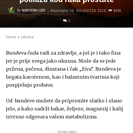
-
By
NARODNI LIJEK
8336
Ažurirano
30. KOLOVOZA 2020.
3
Home
Ishrana
Bundeva čuda radi za zdravlje, a još je i tako fina
jer je prije svega jako ukusna. Može da se jede
pržena, pečena, dinstana i čak „živa“. Bundeva je
bogata karotenom, kao i balastnim tvarima koji
pospješuju probavu.
Od bundeve možete da pripremite slatko i slano
jelo, a kako sadrži bakar, željezo, magnezij i kalij
izvrsno odgovara vašem metabolizmu.
- Google oglasi -