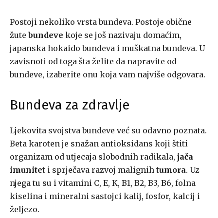
Postoji nekoliko vrsta bundeva. Postoje obične
žute
bundeve
koje se još nazivaju domaćim,
japanska hokaido bundeva i muškatna bundeva. U
zavisnoti od toga šta želite da napravite od
bundeve, izaberite onu koja vam najviše odgovara.
Bundeva za zdravlje
Ljekovita svojstva bundeve već su odavno poznata.
Beta karoten je snažan antioksidans koji štiti
organizam od utjecaja slobodnih radikala,
jača
imunitet
i sprječava razvoj malignih
tumora
. Uz
njega tu su i vitamini C, E, K, B1, B2, B3, B6, folna
kiselina i mineralni sastojci kalij, fosfor, kalcij i
željezo.