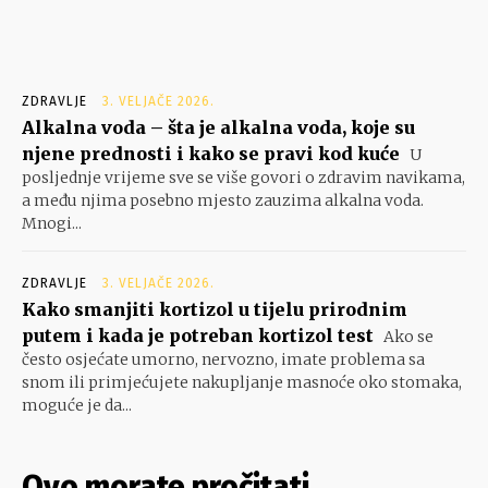
ZDRAVLJE
3. VELJAČE 2026.
Alkalna voda – šta je alkalna voda, koje su
njene prednosti i kako se pravi kod kuće
U
posljednje vrijeme sve se više govori o zdravim navikama,
a među njima posebno mjesto zauzima alkalna voda.
Mnogi...
ZDRAVLJE
3. VELJAČE 2026.
Kako smanjiti kortizol u tijelu prirodnim
putem i kada je potreban kortizol test
Ako se
često osjećate umorno, nervozno, imate problema sa
snom ili primjećujete nakupljanje masnoće oko stomaka,
moguće je da...
Ovo morate pročitati