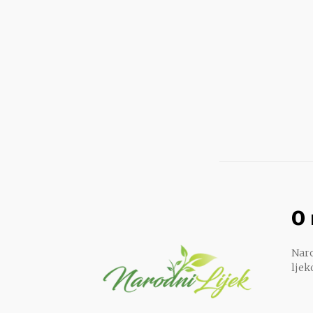
O
Naro
ljek