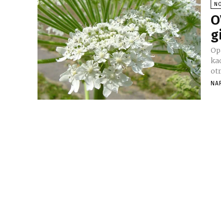
N
O
g
Op
kao
otr
NA