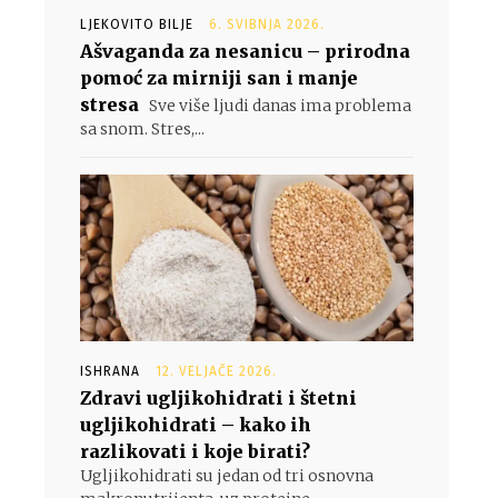
LJEKOVITO BILJE
6. SVIBNJA 2026.
Ašvaganda za nesanicu – prirodna
pomoć za mirniji san i manje
stresa
Sve više ljudi danas ima problema
sa snom. Stres,...
ISHRANA
12. VELJAČE 2026.
Zdravi ugljikohidrati i štetni
ugljikohidrati – kako ih
razlikovati i koje birati?
Ugljikohidrati su jedan od tri osnovna