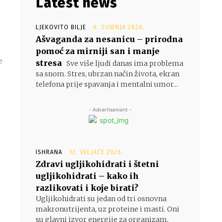
Latest news
LJEKOVITO BILJE
6. SVIBNJA 2026.
Ašvaganda za nesanicu – prirodna
pomoć za mirniji san i manje
e
stresa
Sve više ljudi danas ima problema
sa snom. Stres, ubrzan način života, ekran
telefona prije spavanja i mentalni umor...
- Advertisement -
ISHRANA
12. VELJAČE 2026.
Zdravi ugljikohidrati i štetni
ugljikohidrati – kako ih
razlikovati i koje birati?
Ugljikohidrati su jedan od tri osnovna
makronutrijenta, uz proteine i masti. Oni
su glavni izvor energije za organizam,