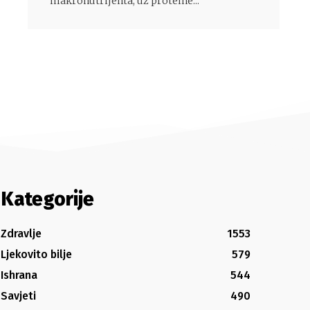
makronutrijenta, uz proteine...
Kategorije
Zdravlje
1553
Ljekovito bilje
579
Ishrana
544
Savjeti
490