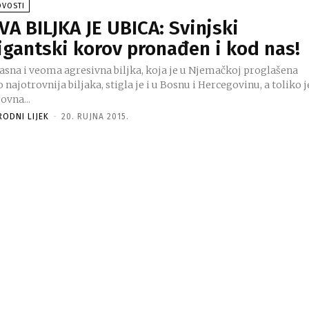
OVOSTI
VA BILJKA JE UBICA: Svinjski
igantski korov pronađen i kod nas!
asna i veoma agresivna biljka, koja je u Njemačkoj proglašena
 najotrovnija biljaka, stigla je i u Bosnu i Hercegovinu, a toliko j
ovna...
RODNI LIJEK
-
20. RUJNA 2015.