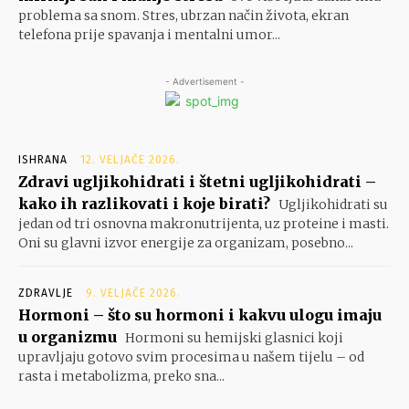
problema sa snom. Stres, ubrzan način života, ekran
telefona prije spavanja i mentalni umor...
- Advertisement -
ISHRANA
12. VELJAČE 2026.
Zdravi ugljikohidrati i štetni ugljikohidrati –
kako ih razlikovati i koje birati?
Ugljikohidrati su
jedan od tri osnovna makronutrijenta, uz proteine i masti.
Oni su glavni izvor energije za organizam, posebno...
ZDRAVLJE
9. VELJAČE 2026.
Hormoni – što su hormoni i kakvu ulogu imaju
u organizmu
Hormoni su hemijski glasnici koji
upravljaju gotovo svim procesima u našem tijelu – od
rasta i metabolizma, preko sna...