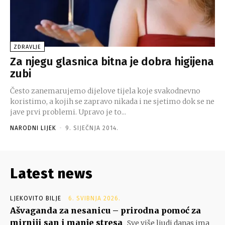
ZDRAVLJE
Za njegu glasnica bitna je dobra higijena
zubi
Često zanemarujemo dijelove tijela koje svakodnevno
koristimo, a kojih se zapravo nikada i ne sjetimo dok se ne
jave prvi problemi. Upravo je to...
NARODNI LIJEK
-
9. SIJEČNJA 2014.
Latest news
LJEKOVITO BILJE
6. SVIBNJA 2026.
Ašvaganda za nesanicu – prirodna pomoć za
mirniji san i manje stresa
Sve više ljudi danas ima