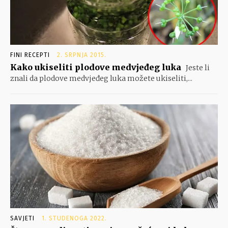
FINI RECEPTI
2. SRPNJA 2015.
Kako ukiseliti plodove medvjeđeg luka
Jeste li
znali da plodove medvjeđeg luka možete ukiseliti,...
SAVJETI
1. STUDENOGA 2022.