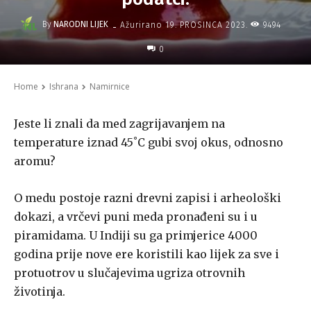
-
By
NARODNI LIJEK
9494
Ažurirano
19. PROSINCA 2023.
0
Home
Ishrana
Namirnice
Jeste li znali da med zagrijavanjem na
temperature iznad 45˚C gubi svoj okus, odnosno
aromu?
O medu postoje razni drevni zapisi i arheološki
dokazi, a vrčevi puni meda pronađeni su i u
piramidama. U Indiji su ga primjerice 4000
godina prije nove ere koristili kao lijek za sve i
protuotrov u slučajevima ugriza otrovnih
životinja.