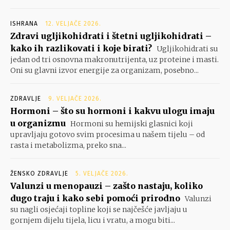
ISHRANA
12. VELJAČE 2026.
Zdravi ugljikohidrati i štetni ugljikohidrati –
kako ih razlikovati i koje birati?
Ugljikohidrati su
jedan od tri osnovna makronutrijenta, uz proteine i masti.
Oni su glavni izvor energije za organizam, posebno...
ZDRAVLJE
9. VELJAČE 2026.
Hormoni – što su hormoni i kakvu ulogu imaju
u organizmu
Hormoni su hemijski glasnici koji
upravljaju gotovo svim procesima u našem tijelu – od
rasta i metabolizma, preko sna...
ŽENSKO ZDRAVLJE
5. VELJAČE 2026.
Valunzi u menopauzi – zašto nastaju, koliko
dugo traju i kako sebi pomoći prirodno
Valunzi
su nagli osjećaji topline koji se najčešće javljaju u
gornjem dijelu tijela, licu i vratu, a mogu biti...