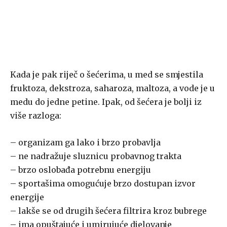
Kada je pak riječ o šećerima, u med se smjestila
fruktoza, dekstroza, saharoza, maltoza, a vode je u
medu do jedne petine. Ipak, od šećera je bolji iz
više razloga:
– organizam ga lako i brzo probavlja
– ne nadražuje sluznicu probavnog trakta
– brzo oslobađa potrebnu energiju
– sportašima omogućuje brzo dostupan izvor
energije
– lakše se od drugih šećera filtrira kroz bubrege
– ima opuštajuće i umirujuće djelovanje