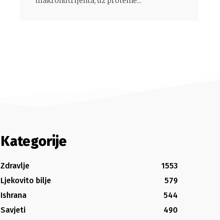
makronutrijenta, uz proteine...
Kategorije
Zdravlje
1553
Ljekovito bilje
579
Ishrana
544
Savjeti
490