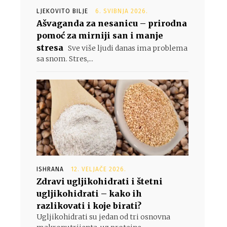
LJEKOVITO BILJE
6. SVIBNJA 2026.
Ašvaganda za nesanicu – prirodna
pomoć za mirniji san i manje
stresa
Sve više ljudi danas ima problema
sa snom. Stres,...
ISHRANA
12. VELJAČE 2026.
Zdravi ugljikohidrati i štetni
ugljikohidrati – kako ih
razlikovati i koje birati?
Ugljikohidrati su jedan od tri osnovna