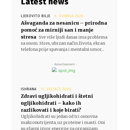
Latest news
LJEKOVITO BILJE
6. SVIBNJA 2026.
Ašvaganda za nesanicu – prirodna
pomoć za mirniji san i manje
a
stresa
Sve više ljudi danas ima problema
sa snom. Stres, ubrzan način života, ekran
telefona prije spavanja i mentalni umor...
- Advertisement -
ISHRANA
12. VELJAČE 2026.
Zdravi ugljikohidrati i štetni
ugljikohidrati – kako ih
razlikovati i koje birati?
Ugljikohidrati su jedan od tri osnovna
makronutrijenta, uz proteine i masti. Oni
su glavni izvor energije za organizam,