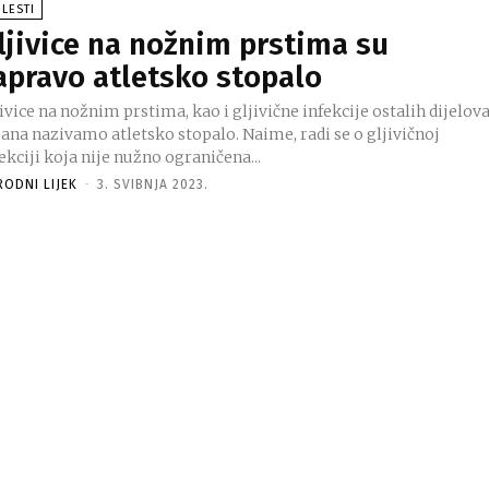
LESTI
ljivice na nožnim prstima su
apravo atletsko stopalo
ivice na nožnim prstima, kao i gljivične infekcije ostalih dijelov
bana nazivamo atletsko stopalo. Naime, radi se o gljivičnoj
ekciji koja nije nužno ograničena...
RODNI LIJEK
-
3. SVIBNJA 2023.