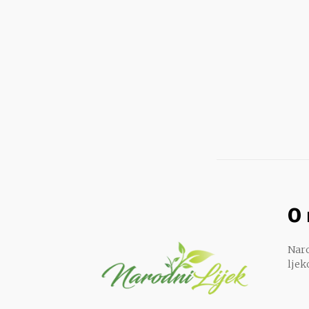
O
Naro
ljek