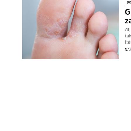
BO
G
z
Glj
ta
inf
NA