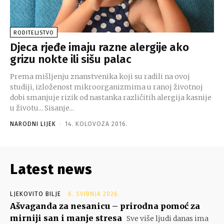
RODITELJSTVO
Djeca rjeđe imaju razne alergije ako
grizu nokte ili sišu palac
Prema mišljenju znanstvenika koji su radili na ovoj
studiji, izloženost mikroorganizmima u ranoj životnoj
dobi smanjuje rizik od nastanka različitih alergija kasnije
u životu... Sisanje...
NARODNI LIJEK
-
14. KOLOVOZA 2016.
Latest news
LJEKOVITO BILJE
6. SVIBNJA 2026.
Ašvaganda za nesanicu – prirodna pomoć za
mirniji san i manje stresa
Sve više ljudi danas ima