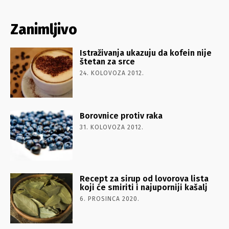
Zanimljivo
Istraživanja ukazuju da kofein nije
štetan za srce
24. KOLOVOZA 2012.
Borovnice protiv raka
31. KOLOVOZA 2012.
Recept za sirup od lovorova lista
koji će smiriti i najuporniji kašalj
6. PROSINCA 2020.