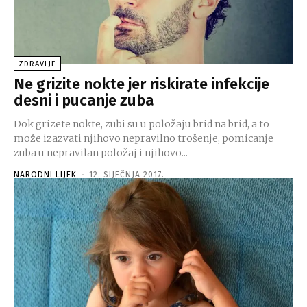
ZDRAVLJE
Ne grizite nokte jer riskirate infekcije
desni i pucanje zuba
Dok grizete nokte, zubi su u položaju brid na brid, a to
može izazvati njihovo nepravilno trošenje, pomicanje
zuba u nepravilan položaj i njihovo...
NARODNI LIJEK
-
12. SIJEČNJA 2017.