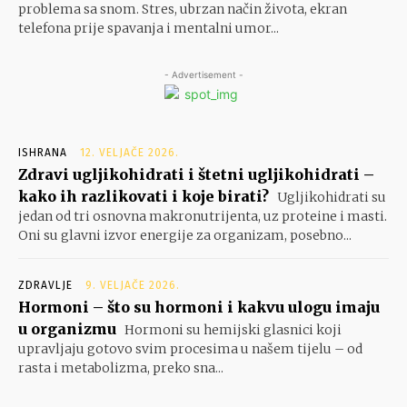
problema sa snom. Stres, ubrzan način života, ekran
telefona prije spavanja i mentalni umor...
- Advertisement -
ISHRANA
12. VELJAČE 2026.
Zdravi ugljikohidrati i štetni ugljikohidrati –
kako ih razlikovati i koje birati?
Ugljikohidrati su
jedan od tri osnovna makronutrijenta, uz proteine i masti.
Oni su glavni izvor energije za organizam, posebno...
ZDRAVLJE
9. VELJAČE 2026.
Hormoni – što su hormoni i kakvu ulogu imaju
u organizmu
Hormoni su hemijski glasnici koji
upravljaju gotovo svim procesima u našem tijelu – od
rasta i metabolizma, preko sna...