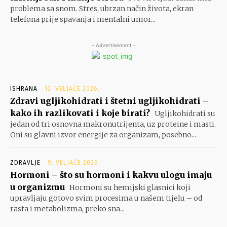
problema sa snom. Stres, ubrzan način života, ekran
telefona prije spavanja i mentalni umor...
- Advertisement -
ISHRANA
12. VELJAČE 2026.
Zdravi ugljikohidrati i štetni ugljikohidrati –
kako ih razlikovati i koje birati?
Ugljikohidrati su
jedan od tri osnovna makronutrijenta, uz proteine i masti.
Oni su glavni izvor energije za organizam, posebno...
ZDRAVLJE
9. VELJAČE 2026.
Hormoni – što su hormoni i kakvu ulogu imaju
u organizmu
Hormoni su hemijski glasnici koji
upravljaju gotovo svim procesima u našem tijelu – od
rasta i metabolizma, preko sna...