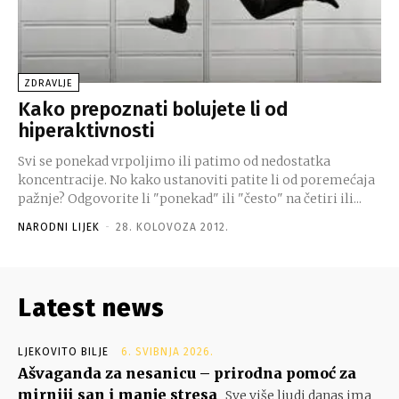
ZDRAVLJE
Kako prepoznati bolujete li od
hiperaktivnosti
Svi se ponekad vrpoljimo ili patimo od nedostatka
koncentracije. No kako ustanoviti patite li od poremećaja
pažnje? Odgovorite li "ponekad" ili "često" na četiri ili...
NARODNI LIJEK
-
28. KOLOVOZA 2012.
Latest news
LJEKOVITO BILJE
6. SVIBNJA 2026.
Ašvaganda za nesanicu – prirodna pomoć za
mirniji san i manje stresa
Sve više ljudi danas ima