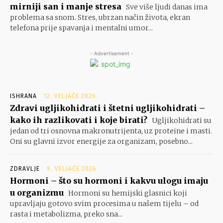
mirniji san i manje stresa
Sve više ljudi danas ima
problema sa snom. Stres, ubrzan način života, ekran
telefona prije spavanja i mentalni umor...
- Advertisement -
ISHRANA
12. VELJAČE 2026.
Zdravi ugljikohidrati i štetni ugljikohidrati –
kako ih razlikovati i koje birati?
Ugljikohidrati su
jedan od tri osnovna makronutrijenta, uz proteine i masti.
Oni su glavni izvor energije za organizam, posebno...
ZDRAVLJE
9. VELJAČE 2026.
Hormoni – što su hormoni i kakvu ulogu imaju
u organizmu
Hormoni su hemijski glasnici koji
upravljaju gotovo svim procesima u našem tijelu – od
rasta i metabolizma, preko sna...