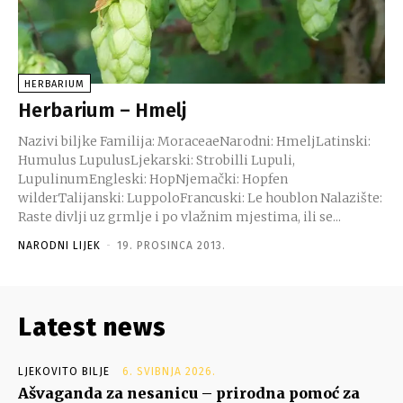
HERBARIUM
Herbarium – Hmelj
Nazivi biljke Familija: MoraceaeNarodni: HmeljLatinski:
Humulus LupulusLjekarski: Strobilli Lupuli,
LupulinumEngleski: HopNjemački: Hopfen
wilderTalijanski: LuppoloFrancuski: Le houblon Nalazište:
Raste divlji uz grmlje i po vlažnim mjestima, ili se...
NARODNI LIJEK
-
19. PROSINCA 2013.
Latest news
LJEKOVITO BILJE
6. SVIBNJA 2026.
Ašvaganda za nesanicu – prirodna pomoć za