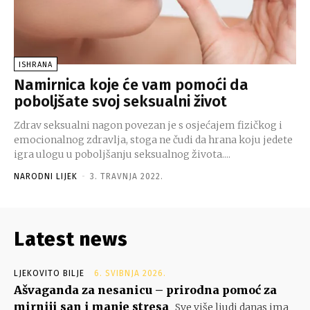
ISHRANA
Namirnica koje će vam pomoći da
poboljšate svoj seksualni život
Zdrav seksualni nagon povezan je s osjećajem fizičkog i
emocionalnog zdravlja, stoga ne čudi da hrana koju jedete
igra ulogu u poboljšanju seksualnog života....
NARODNI LIJEK
-
3. TRAVNJA 2022.
Latest news
LJEKOVITO BILJE
6. SVIBNJA 2026.
Ašvaganda za nesanicu – prirodna pomoć za
mirniji san i manje stresa
Sve više ljudi danas ima