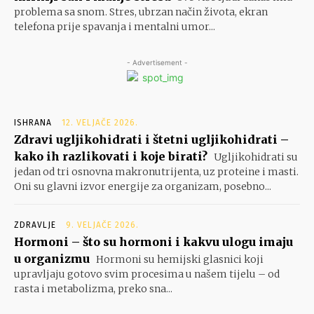
problema sa snom. Stres, ubrzan način života, ekran
telefona prije spavanja i mentalni umor...
- Advertisement -
ISHRANA
12. VELJAČE 2026.
Zdravi ugljikohidrati i štetni ugljikohidrati –
kako ih razlikovati i koje birati?
Ugljikohidrati su
jedan od tri osnovna makronutrijenta, uz proteine i masti.
Oni su glavni izvor energije za organizam, posebno...
ZDRAVLJE
9. VELJAČE 2026.
Hormoni – što su hormoni i kakvu ulogu imaju
u organizmu
Hormoni su hemijski glasnici koji
upravljaju gotovo svim procesima u našem tijelu – od
rasta i metabolizma, preko sna...